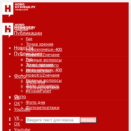
Новости
Публикации
Гид
Точка зрения
Новости
Новокузнецк-400
Публикации
НовоKUZнечане
Гид
Прямые вопросы
Точка зрения
Дело прошлого
Новокузнецк-400
#КузняРулит
НовоKUZнечане
Фото
Прямые вопросы
Фото дня
Дело прошлого
Фоторепортажи
#КузняРулит
Фото
VK
Фото дня
ОК
Фоторепортажи
Youtube
VK
Искать
ОК
Youtube