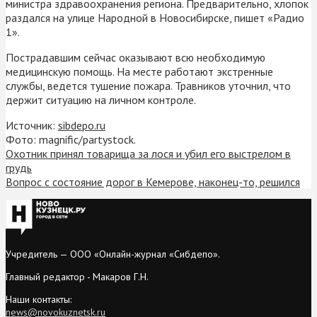
министра здравоохранения региона. Предварительно, хлопок
раздался на улице Народной в Новосибирске, пишет «Радио
1».
Пострадавшим сейчас оказывают всю необходимую
медицинскую помощь. На месте работают экстренные
службы, ведется тушение пожара. Травников уточнил, что
держит ситуацию на личном контроле.
Источник:
sibdepo.ru
Фото: magnific/partystock.
Охотник принял товарища за лося и убил его выстрелом в
грудь
Вопрос с состояние дорог в Кемерове, наконец-то, решился
Учредитель — ООО «Онлайн-журнал «Сибдепо».
Главный редактор - Макаров Г.Н.
Наши контакты:
news@novokuznetsk.ru