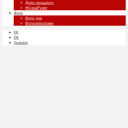
Дело прошлого
#КузняРулит
Фото
Фото дня
Фоторепортажи
VK
ОК
Youtube