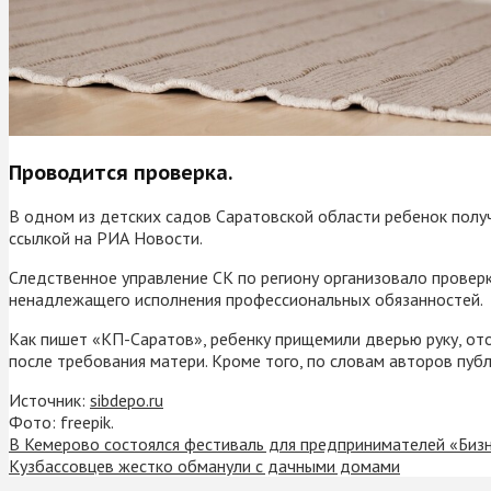
Проводится проверка.
В одном из детских садов Саратовской области ребенок получ
ссылкой на РИА Новости.
Следственное управление СК по региону организовало провер
ненадлежащего исполнения профессиональных обязанностей.
Как пишет «КП-Саратов», ребенку прищемили дверью руку, ото
после требования матери. Кроме того, по словам авторов публи
Источник:
sibdepo.ru
Фото: freepik.
В Кемерово состоялся фестиваль для предпринимателей «Биз
Кузбассовцев жестко обманули с дачными домами