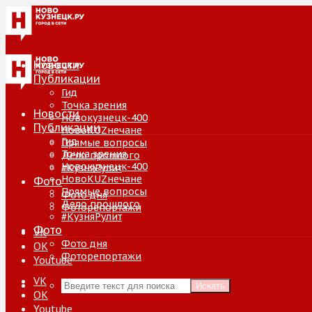
Новости
Публикации
Гид
Точка зрения
Новости
Новокузнецк-400
Публикации
НовоKUZнечане
Гид
Прямые вопросы
Точка зрения
Дело прошлого
Новокузнецк-400
#КузняРулит
НовоKUZнечане
Фото
Прямые вопросы
Фото дня
Дело прошлого
Фоторепортажи
#КузняРулит
Фото
VK
Фото дня
ОК
Фоторепортажи
Youtube
VK
Искать
ОК
Youtube