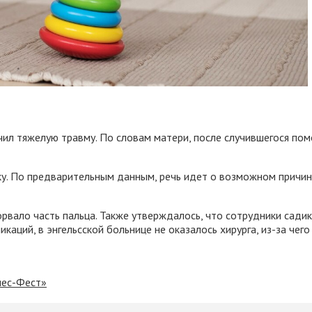
ил тяжелую травму. По словам матери, после случившегося пом
ку. По предварительным данным, речь идет о возможном причи
рвало часть пальца. Также утверждалось, что сотрудники садик
каций, в энгельсской больнице не оказалось хирурга, из-за чег
нес-Фест»