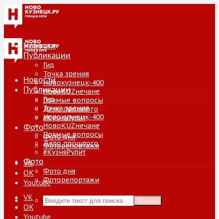
Новости
Публикации
Гид
Точка зрения
Новости
Новокузнецк-400
Публикации
НовоKUZнечане
Гид
Прямые вопросы
Точка зрения
Дело прошлого
Новокузнецк-400
#КузняРулит
НовоKUZнечане
Фото
Прямые вопросы
Фото дня
Дело прошлого
Фоторепортажи
#КузняРулит
Фото
VK
Фото дня
ОК
Фоторепортажи
Youtube
VK
Искать
ОК
Youtube