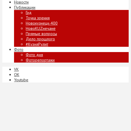
Новости
Публикации
Гид
Точка зрения
Новокузнецк-400
НовоKUZнечане
Прямые вопросы
Дело прошлого
#КузняРулит
Фото
Фото дня
Фоторепортажи
VK
ОК
Youtube