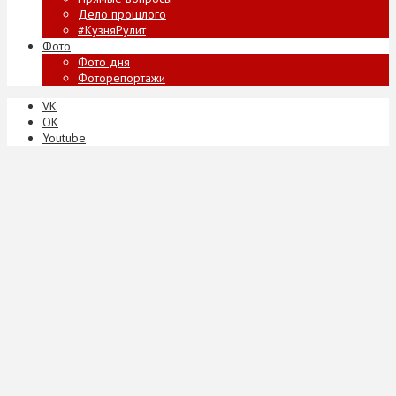
Дело прошлого
#КузняРулит
Фото
Фото дня
Фоторепортажи
VK
ОК
Youtube