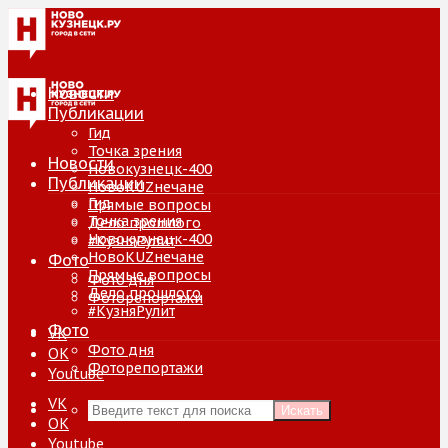
Новости
Публикации
Гид
Точка зрения
Новости
Новокузнецк-400
Публикации
НовоKUZнечане
Гид
Прямые вопросы
Точка зрения
Дело прошлого
Новокузнецк-400
#КузняРулит
НовоKUZнечане
Фото
Прямые вопросы
Фото дня
Дело прошлого
Фоторепортажи
#КузняРулит
Фото
VK
Фото дня
ОК
Фоторепортажи
Youtube
VK
Искать
ОК
Youtube