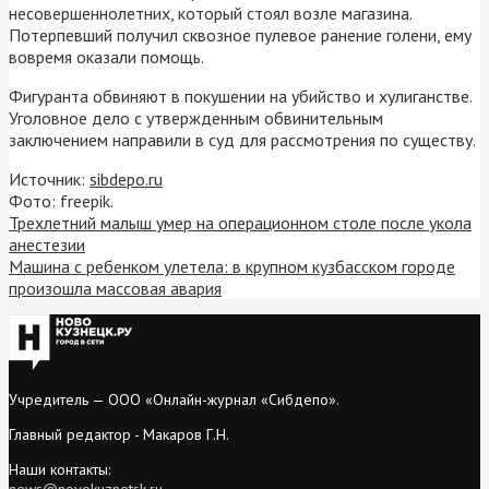
несовершеннолетних, который стоял возле магазина.
Потерпевший получил сквозное пулевое ранение голени, ему
вовремя оказали помощь.
Фигуранта обвиняют в покушении на убийство и хулиганстве.
Уголовное дело с утвержденным обвинительным
заключением направили в суд для рассмотрения по существу.
Источник:
sibdepo.ru
Фото: freepik.
Трехлетний малыш умер на операционном столе после укола
анестезии
Машина с ребенком улетела: в крупном кузбасском городе
произошла массовая авария
Учредитель — ООО «Онлайн-журнал «Сибдепо».
Главный редактор - Макаров Г.Н.
Наши контакты:
news@novokuznetsk.ru