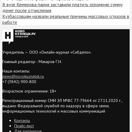
В вузе Кемерова парня заставили платить огромную сумму
денег после отчисления
Кузбассовцам назвали реальные причины массовых отказов в
работе
Учредитель — ООО «Онлайн-журнал «Сибдепо».
Главный редактор - Макаров Г.Н.
Наши контакты:
news@novokuznetsk.ru
+7 (3842) 900-800
Возрастное ограничение: 18+
Регистрационный номер СМИ ЭЛ №ФС 77-79664 от 27.11.2020 г.,
выдано Федеральной службой по надзору в сфере связи,
информационных технологий и массовых коммуникаций
Контакты
Прайс-лист
Для партнеров