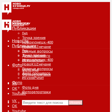
Новости
Публикации
Гид
Точка зрения
Новости
Новокузнецк-400
Публикации
НовоKUZнечане
Гид
Прямые вопросы
Точка зрения
Дело прошлого
Новокузнецк-400
#КузняРулит
НовоKUZнечане
Фото
Прямые вопросы
Фото дня
Дело прошлого
Фоторепортажи
#КузняРулит
Фото
VK
Фото дня
ОК
Фоторепортажи
Youtube
VK
Искать
ОК
Youtube