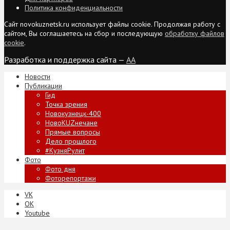
Политика конфиденциальности
Сайт novokuznetsk.ru использует файлы cookie. Продолжая работу с
сайтом, Вы соглашаетесь на сбор и последующую
обработку файлов
cookie
.
Разработка и поддержка сайта —
AA
Новости
Публикации
Гид
Точка зрения
Новокузнецк-400
НовоKUZнечане
Прямые вопросы
Дело прошлого
#КузняРулит
Фото
Фото дня
Фоторепортажи
VK
ОК
Youtube