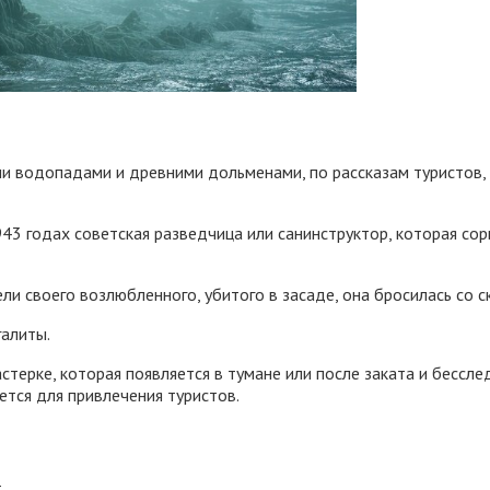
ми водопадами и древними дольменами, по рассказам туристов,
43 годах советская разведчица или санинструктор, которая сорв
ли своего возлюбленного, убитого в засаде, она бросилась со с
алиты.
терке, которая появляется в тумане или после заката и бессле
тся для привлечения туристов.
т