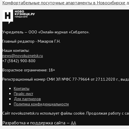
Комфортабельные посуточные апартаменты в Новосибирске д
Учредитель — ООО «Онлайн-журнал «Сибдепо».
Главный редактор - Макаров Г.Н.
Наши контакты:
news@novokuznetsk.ru
+7 (3842) 900-800
Возрастное ограничение: 18+
Регистрационный номер СМИ ЭЛ №ФС 77-79664 от 27.11.2020 г., выд
Контакты
Прайс-лист
Для партнеров
Политика конфиденциальности
Сайт novokuznetsk.ru использует файлы cookie. Продолжая работу с 
Разработка и поддержка сайта —
AA