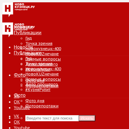
Новости
Публикации
Гид
Точка зрения
Новости
Новокузнецк-400
Публикации
НовоKUZнечане
Гид
Прямые вопросы
Точка зрения
Дело прошлого
Новокузнецк-400
#КузняРулит
НовоKUZнечане
Фото
Прямые вопросы
Фото дня
Дело прошлого
Фоторепортажи
#КузняРулит
Фото
VK
Фото дня
ОК
Фоторепортажи
Youtube
VK
Искать
ОК
Youtube