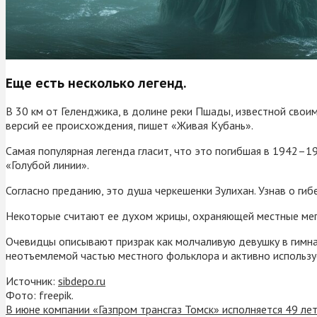
Еще есть несколько легенд.
В 30 км от Геленджика, в долине реки Пшады, известной свои
версий ее происхождения, пишет «Живая Кубань».
Самая популярная легенда гласит, что это погибшая в 1942–19
«Голубой линии».
Согласно преданию, это душа черкешенки Зулихан. Узнав о гибе
Некоторые считают ее духом жрицы, охраняющей местные мег
Очевидцы описывают призрак как молчаливую девушку в гимнас
неотъемлемой частью местного фольклора и активно используе
Источник:
sibdepo.ru
Фото: freepik.
В июне компании «Газпром трансгаз Томск» исполняется 49 ле