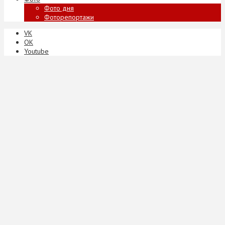
Фото дня
Фоторепортажи
VK
ОК
Youtube