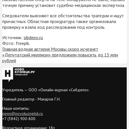
точную причину установит судебно-медицинская экспертиза.
Следователи выясняют все обстоятельства трагедии и ищут
причастных. Областная прокуратура также организовала
проверку и взяла ход расследования под контроль.
Источник:
sibdepo.ru
Фото: freepik.
Главная водная артерия Москвы скоро исчезнет
«Депутатский миллион» предложили повысить до 15 млн
рублей
Учредитель — ООО «Онлайн-журнал «Сибдепо».
Главный редактор - Макаров Г.Н.
Наши контакты:
news@novokuznetsk.ru
+7 (3842) 900-800
Возрастное ограничение: 18+