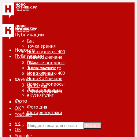
Новости
Публикации
Гид
Точка зрения
Новости
Новокузнецк-400
Публикации
НовоKUZнечане
Гид
Прямые вопросы
Точка зрения
Дело прошлого
Новокузнецк-400
#КузняРулит
НовоKUZнечане
Фото
Прямые вопросы
Фото дня
Дело прошлого
Фоторепортажи
#КузняРулит
Фото
VK
Фото дня
ОК
Фоторепортажи
Youtube
VK
Искать
ОК
Youtube