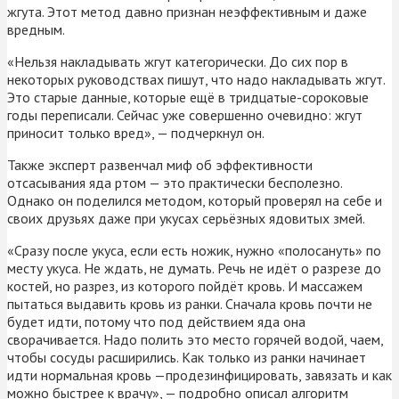
жгута. Этот метод давно признан неэффективным и даже
вредным.
«Нельзя накладывать жгут категорически. До сих пор в
некоторых руководствах пишут, что надо накладывать жгут.
Это старые данные, которые ещё в тридцатые-сороковые
годы переписали. Сейчас уже совершенно очевидно: жгут
приносит только вред», — подчеркнул он.
Также эксперт развенчал миф об эффективности
отсасывания яда ртом — это практически бесполезно.
Однако он поделился методом, который проверял на себе и
своих друзьях даже при укусах серьёзных ядовитых змей.
«Сразу после укуса, если есть ножик, нужно «полосануть» по
месту укуса. Не ждать, не думать. Речь не идёт о разрезе до
костей, но разрез, из которого пойдёт кровь. И массажем
пытаться выдавить кровь из ранки. Сначала кровь почти не
будет идти, потому что под действием яда она
сворачивается. Надо полить это место горячей водой, чаем,
чтобы сосуды расширились. Как только из ранки начинает
идти нормальная кровь —продезинфицировать, завязать и как
можно быстрее к врачу», — подробно описал алгоритм