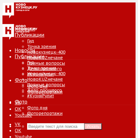
Новости
Публикации
Гид
Точка зрения
Новости
Новокузнецк-400
Публикации
НовоKUZнечане
Гид
Прямые вопросы
Точка зрения
Дело прошлого
Новокузнецк-400
#КузняРулит
НовоKUZнечане
Фото
Прямые вопросы
Фото дня
Дело прошлого
Фоторепортажи
#КузняРулит
Фото
VK
Фото дня
ОК
Фоторепортажи
Youtube
VK
Искать
ОК
Youtube