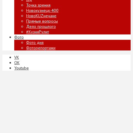
Точка зрения
Новокузнецк-400
НовоKUZнечане
Прямые вопросы
Дело прошлого
#КузняРулит
Фото
Фото дня
Фоторепортажи
VK
ОК
Youtube