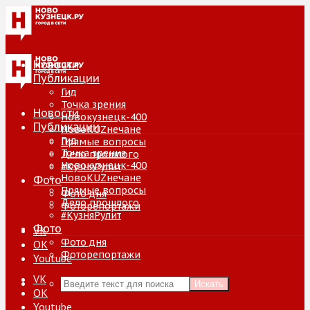
Новости
Публикации
Гид
Точка зрения
Новости
Новокузнецк-400
Публикации
НовоKUZнечане
Гид
Прямые вопросы
Точка зрения
Дело прошлого
Новокузнецк-400
#КузняРулит
НовоKUZнечане
Фото
Прямые вопросы
Фото дня
Дело прошлого
Фоторепортажи
#КузняРулит
Фото
VK
Фото дня
ОК
Фоторепортажи
Youtube
VK
Искать
ОК
Youtube