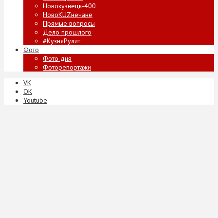
Новокузнецк-400
НовоKUZнечане
Прямые вопросы
Дело прошлого
#КузняРулит
Фото
Фото дня
Фоторепортажи
VK
ОК
Youtube