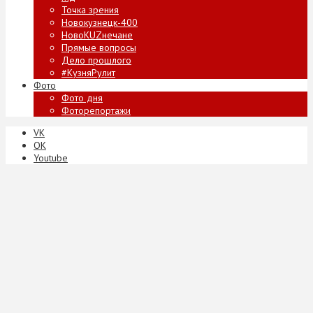
Точка зрения
Новокузнецк-400
НовоKUZнечане
Прямые вопросы
Дело прошлого
#КузняРулит
Фото
Фото дня
Фоторепортажи
VK
ОК
Youtube