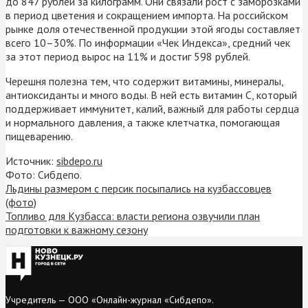
до 847 рублей за килограмм. Они связали рост с заморозками
в период цветения и сокращением импорта. На российском
рынке доля отечественной продукции этой ягоды составляет
всего 10–30%. По информации «Чек Индекса», средний чек
за этот период вырос на 11% и достиг 598 рублей.
Черешня полезна тем, что содержит витамины, минералы,
антиоксиданты и много воды. В ней есть витамин C, который
поддерживает иммунитет, калий, важный для работы сердца
и нормального давления, а также клетчатка, помогающая
пищеварению.
Источник:
sibdepo.ru
Фото: Сибдепо.
Льдины размером с персик посыпались на кузбассовцев
(фото)
Топливо для Кузбасса: власти региона озвучили план
подготовки к важному сезону
Учредитель — ООО «Онлайн-журнал «Сибдепо».