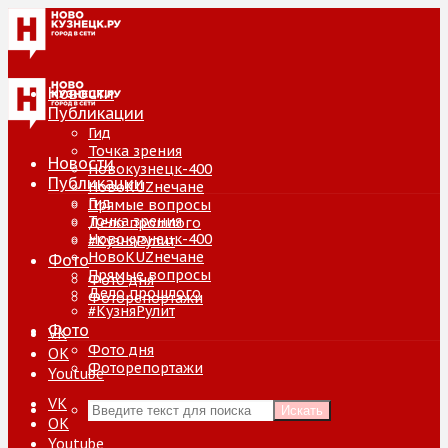
Новости
Публикации
Гид
Точка зрения
Новости
Новокузнецк-400
Публикации
НовоKUZнечане
Гид
Прямые вопросы
Точка зрения
Дело прошлого
Новокузнецк-400
#КузняРулит
НовоKUZнечане
Фото
Прямые вопросы
Фото дня
Дело прошлого
Фоторепортажи
#КузняРулит
Фото
VK
Фото дня
ОК
Фоторепортажи
Youtube
VK
Искать
ОК
Youtube