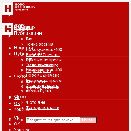
Новости
Публикации
Гид
Точка зрения
Новости
Новокузнецк-400
Публикации
НовоKUZнечане
Гид
Прямые вопросы
Точка зрения
Дело прошлого
Новокузнецк-400
#КузняРулит
НовоKUZнечане
Фото
Прямые вопросы
Фото дня
Дело прошлого
Фоторепортажи
#КузняРулит
Фото
VK
Фото дня
ОК
Фоторепортажи
Youtube
VK
Искать
ОК
Youtube