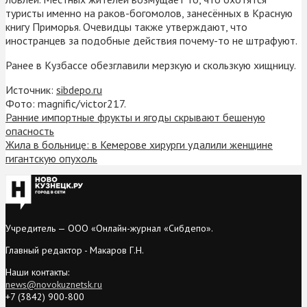
туристы именно на раков-богомолов, занесённых в Красную
книгу Приморья. Очевидцы также утверждают, что
иностранцев за подобные действия почему-то не штрафуют.
Ранее в Кузбассе обезглавили мерзкую и скользкую хищницу.
Источник:
sibdepo.ru
Фото: magnific/victor217.
Ранние импортные фрукты и ягоды скрывают бешеную
опасность
Жила в больнице: в Кемерове хирурги удалили женщине
гигантскую опухоль
Учредитель — ООО «Онлайн-журнал «Сибдепо».
Главный редактор - Макаров Г.Н.
Наши контакты:
news@novokuznetsk.ru
+7 (3842) 900-800