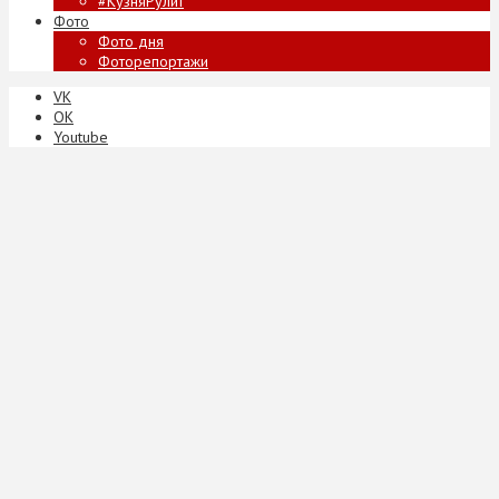
#КузняРулит
Фото
Фото дня
Фоторепортажи
VK
ОК
Youtube