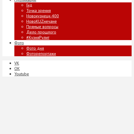
Гид
Точка зрения
Новокузнецк-400
НовоKUZнечане
Прямые вопросы
Дело прошлого
#КузняРулит
Фото
Фото дня
Фоторепортажи
VK
ОК
Youtube