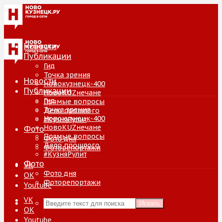
Новости
Публикации
Гид
Точка зрения
Новости
Новокузнецк-400
Публикации
НовоKUZнечане
Гид
Прямые вопросы
Точка зрения
Дело прошлого
Новокузнецк-400
#КузняРулит
НовоKUZнечане
Фото
Прямые вопросы
Фото дня
Дело прошлого
Фоторепортажи
#КузняРулит
Фото
VK
Фото дня
ОК
Фоторепортажи
Youtube
VK
Искать
ОК
Youtube