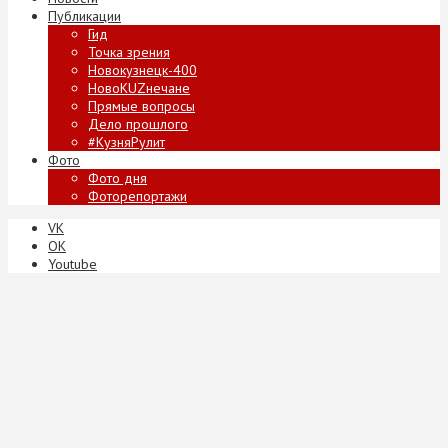
Публикации
Гид
Точка зрения
Новокузнецк-400
НовоKUZнечане
Прямые вопросы
Дело прошлого
#КузняРулит
Фото
Фото дня
Фоторепортажи
VK
ОК
Youtube