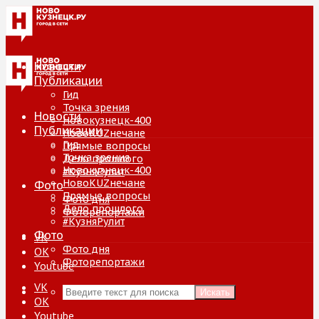
Новости
Публикации
Гид
Точка зрения
Новости
Новокузнецк-400
Публикации
НовоKUZнечане
Гид
Прямые вопросы
Точка зрения
Дело прошлого
Новокузнецк-400
#КузняРулит
НовоKUZнечане
Фото
Прямые вопросы
Фото дня
Дело прошлого
Фоторепортажи
#КузняРулит
Фото
VK
Фото дня
ОК
Фоторепортажи
Youtube
VK
Искать
ОК
Youtube