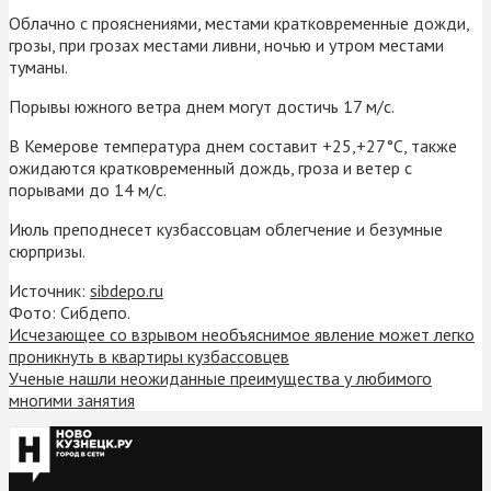
Облачно с прояснениями, местами кратковременные дожди,
грозы, при грозах местами ливни, ночью и утром местами
туманы.
Порывы южного ветра днем могут достичь 17 м/с.
В Кемерове температура днем составит +25,+27°С, также
ожидаются кратковременный дождь, гроза и ветер с
порывами до 14 м/с.
Июль преподнесет кузбассовцам облегчение и безумные
сюрпризы.
Источник:
sibdepo.ru
Фото: Сибдепо.
Исчезающее со взрывом необъяснимое явление может легко
проникнуть в квартиры кузбассовцев
Ученые нашли неожиданные преимущества у любимого
многими занятия