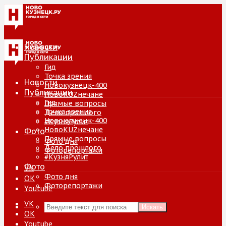
Новости
Публикации
Гид
Точка зрения
Новости
Новокузнецк-400
Публикации
НовоKUZнечане
Гид
Прямые вопросы
Точка зрения
Дело прошлого
Новокузнецк-400
#КузняРулит
НовоKUZнечане
Фото
Прямые вопросы
Фото дня
Дело прошлого
Фоторепортажи
#КузняРулит
Фото
VK
Фото дня
ОК
Фоторепортажи
Youtube
VK
Искать
ОК
Youtube