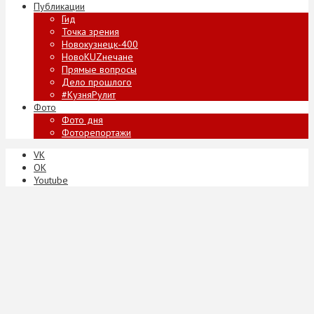
Публикации
Гид
Точка зрения
Новокузнецк-400
НовоKUZнечане
Прямые вопросы
Дело прошлого
#КузняРулит
Фото
Фото дня
Фоторепортажи
VK
ОК
Youtube