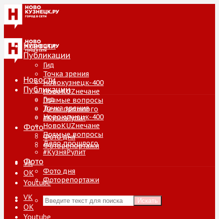
Новости
Публикации
Гид
Точка зрения
Новости
Новокузнецк-400
Публикации
НовоKUZнечане
Гид
Прямые вопросы
Точка зрения
Дело прошлого
Новокузнецк-400
#КузняРулит
НовоKUZнечане
Фото
Прямые вопросы
Фото дня
Дело прошлого
Фоторепортажи
#КузняРулит
Фото
VK
Фото дня
ОК
Фоторепортажи
Youtube
VK
Искать
ОК
Youtube