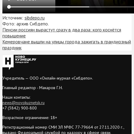
Источник:
sibdepo.ru
Фото: архив Сибдепо.
Пенсии россиян вырастут сразу в два раза: кого коснётся
повышение
Кемеровчане вышли на улицы города зажигать в грандиозный
праздник
Учредитель — ООО «Онлайн-журнал «Сибдепо».
Главный редактор - Макаров Г.Н.
Наши контакты:
news@novokuznetsk.ru
+7 (3842) 900-800
Возрастное ограничение: 18+
Регистрационный номер СМИ ЭЛ №ФС 77-79664 от 27.11.2020 г.,
выдано Федеральной службой по надзору в сфере связи,