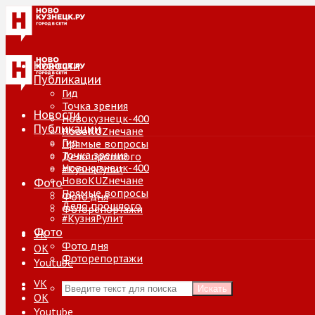
Новости
Публикации
Гид
Точка зрения
Новости
Новокузнецк-400
Публикации
НовоKUZнечане
Гид
Прямые вопросы
Точка зрения
Дело прошлого
Новокузнецк-400
#КузняРулит
НовоKUZнечане
Фото
Прямые вопросы
Фото дня
Дело прошлого
Фоторепортажи
#КузняРулит
Фото
VK
Фото дня
ОК
Фоторепортажи
Youtube
VK
Искать
ОК
Youtube