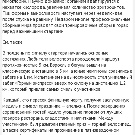
гемоглобин. Научно доказано: организм адаптируется к
нехватке кислорода, увеличивая количество эритроцитов.
Пик формы и выносливости наступает через неделю-две
после спуска на равнину. Недаром многие профессиональные
сборные мира проводят свои тренировочные сборы в горах
перед важнейшими стартами.
См. также
В полдень по сигналу стартера начались основные
состязания. Любители велоспорта преодолели маршрут
протяженностью 5 км. Взрослые бегуны вышли на
классическую дистанцию в 5 км, а юные чемпионы сразились в
забеге на 1 км. Испытанием на выносливость стал уникальный
забег «Горный экспресс» вверх по склону на дистанцию 1,2
км, который привлек самых смелых участников.
Каждый, кто пересек финишную черту, получил заслуженную
медаль и символ праздника — апельсин. После завершения
соревнований гостей ждало угощение пловом от лучших
поваров ресторана, сладостями и напитками. Между
участниками был разыгран главный приз — горный велосипед,
а также сертификаты на проживание в пятизвездочном