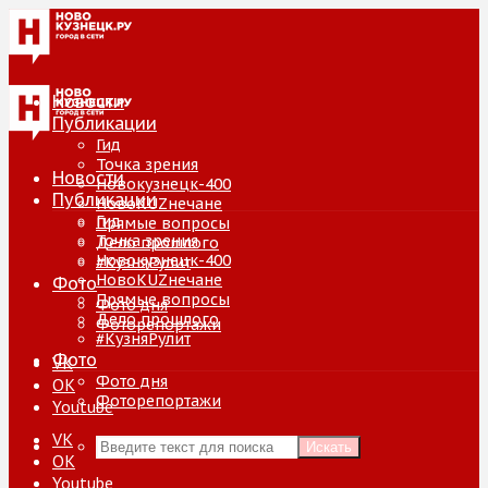
Новости
Публикации
Гид
Точка зрения
Новости
Новокузнецк-400
Публикации
НовоKUZнечане
Гид
Прямые вопросы
Точка зрения
Дело прошлого
Новокузнецк-400
#КузняРулит
НовоKUZнечане
Фото
Прямые вопросы
Фото дня
Дело прошлого
Фоторепортажи
#КузняРулит
Фото
VK
Фото дня
ОК
Фоторепортажи
Youtube
VK
Искать
ОК
Youtube