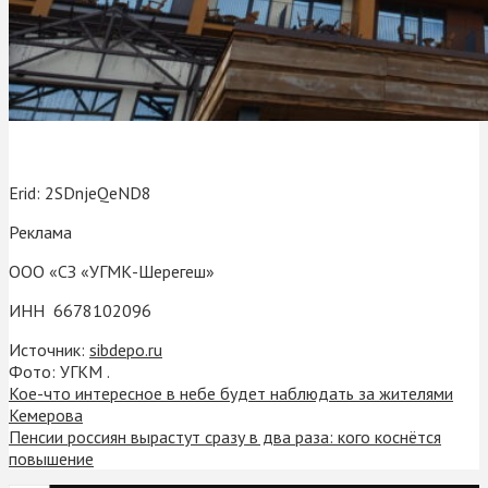
Erid: 2SDnjeQeND8
Реклама
ООО «СЗ «УГМК-Шерегеш»
ИНН 6678102096
Источник:
sibdepo.ru
Фото: УГКМ .
Кое-что интересное в небе будет наблюдать за жителями
Кемерова
Пенсии россиян вырастут сразу в два раза: кого коснётся
повышение