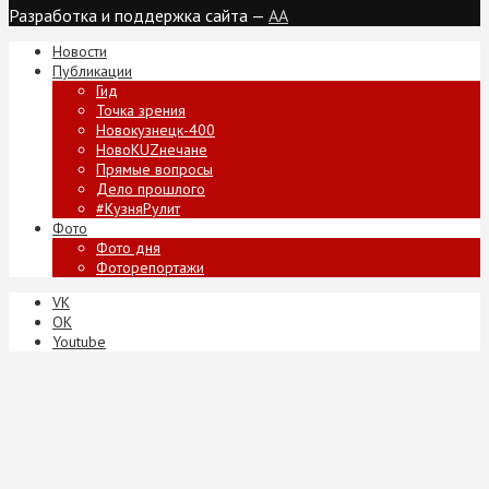
Разработка и поддержка сайта —
AA
Новости
Публикации
Гид
Точка зрения
Новокузнецк-400
НовоKUZнечане
Прямые вопросы
Дело прошлого
#КузняРулит
Фото
Фото дня
Фоторепортажи
VK
ОК
Youtube