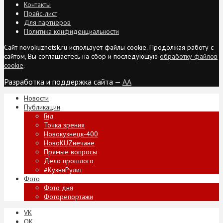
Контакты
Прайс-лист
Для партнеров
Политика конфиденциальности
Сайт novokuznetsk.ru использует файлы cookie. Продолжая работу с
сайтом, Вы соглашаетесь на сбор и последующую
обработку файлов
cookie
.
Разработка и поддержка сайта —
AA
Новости
Публикации
Гид
Точка зрения
Новокузнецк-400
НовоKUZнечане
Прямые вопросы
Дело прошлого
#КузняРулит
Фото
Фото дня
Фоторепортажи
VK
ОК