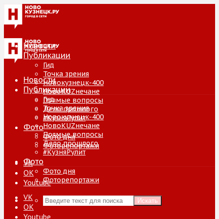
Новости
Публикации
Гид
Точка зрения
Новости
Новокузнецк-400
Публикации
НовоKUZнечане
Гид
Прямые вопросы
Точка зрения
Дело прошлого
Новокузнецк-400
#КузняРулит
НовоKUZнечане
Фото
Прямые вопросы
Фото дня
Дело прошлого
Фоторепортажи
#КузняРулит
Фото
VK
Фото дня
ОК
Фоторепортажи
Youtube
VK
Искать
ОК
Youtube