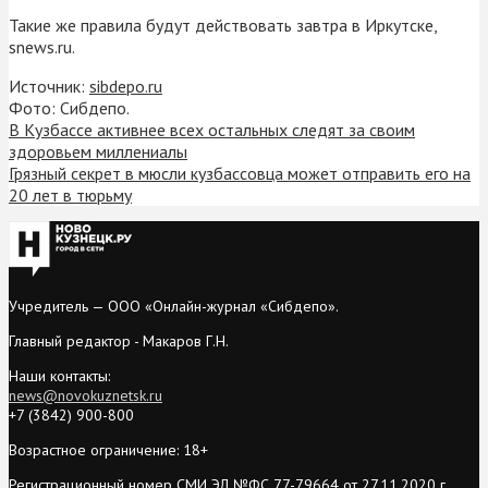
Такие же правила будут действовать завтра в Иркутске,
snews.ru.
Источник:
sibdepo.ru
Фото: Сибдепо.
В Кузбассе активнее всех остальных следят за своим
здоровьем миллениалы
Грязный секрет в мюсли кузбассовца может отправить его на
20 лет в тюрьму
Учредитель — ООО «Онлайн-журнал «Сибдепо».
Главный редактор - Макаров Г.Н.
Наши контакты:
news@novokuznetsk.ru
+7 (3842) 900-800
Возрастное ограничение: 18+
Регистрационный номер СМИ ЭЛ №ФС 77-79664 от 27.11.2020 г.,