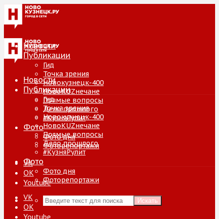
Новости
Публикации
Гид
Точка зрения
Новости
Новокузнецк-400
Публикации
НовоKUZнечане
Гид
Прямые вопросы
Точка зрения
Дело прошлого
Новокузнецк-400
#КузняРулит
НовоKUZнечане
Фото
Прямые вопросы
Фото дня
Дело прошлого
Фоторепортажи
#КузняРулит
Фото
VK
Фото дня
ОК
Фоторепортажи
Youtube
VK
Искать
ОК
Youtube