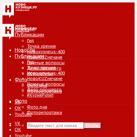
Новости
Публикации
Гид
Точка зрения
Новости
Новокузнецк-400
Публикации
НовоKUZнечане
Гид
Прямые вопросы
Точка зрения
Дело прошлого
Новокузнецк-400
#КузняРулит
НовоKUZнечане
Фото
Прямые вопросы
Фото дня
Дело прошлого
Фоторепортажи
#КузняРулит
Фото
VK
Фото дня
ОК
Фоторепортажи
Youtube
VK
Искать
ОК
Youtube