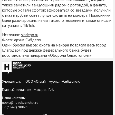
также заметили танцующими рядом с ротондой, а фанатs,
которые хотели сфотографироваться со звездами, получили
отказ и грубый совет лучше сходить на концерт. Поклонники
были разочарованы из-за такого отношения и также описали
ситуацию в TikTok.
Источник:
sibdepo.ru
Фото: архив Сибдепо.
Один бросил вызов: охота на майора потрясла весь город
Благодаря поддержке федерального банка будет
восстановлена панорама «Оборона Севастополя»
Учредитель — ООО «Онлайн-журнал «Сибдепо».
Главный редактор - Макаров Г.Н.
Наши контакты:
news@novokuznetsk.ru
+7 (3842) 900-800