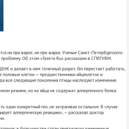
ся ни при варке, ни при жарке. Ученые Санкт-Петербургского
проблему. Об этом «Газете.Ru» рассказали в СПбГУВМ.
НК и делает в нем точечный разрез. Ген перестает работать,
ые половые клетки — предшественники яйцеклеток и
гда все следующие поколения птицы наследуют изменение.
ном режиме, но их яйца не содержат аллергенного белка.
 один конкретный ген, не затрагивая остальное. В случае
цирует аллергическую реакцию», — рассказал доктор
ин.
яторное: в большинстве стран генетически измененные