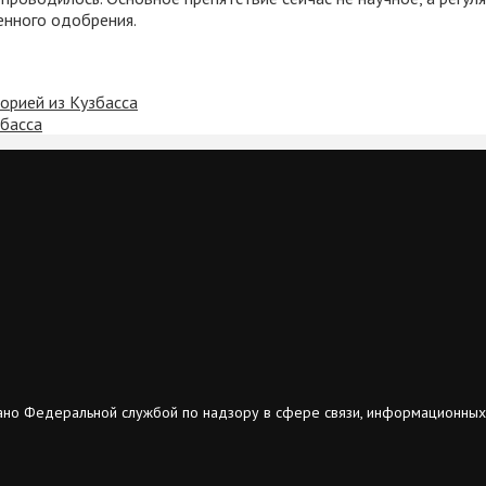
енного одобрения.
орией из Кузбасса
збасса
ано Федеральной службой по надзору в сфере связи, информационных