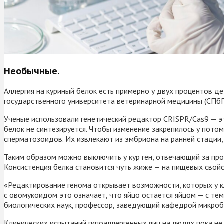
Необычные.
Аллергия на куриный белок есть примерно у двух процентов де
государственного университета ветеринарной медицины (СПбГ
Ученые использовали генетический редактор CRISPR/Cas9 — эт
белок не синтезируется. Чтобы изменение закрепилось у потом
сперматозоидов. Их извлекают из эмбриона на ранней стадии
Таким образом можно выключить у кур ген, отвечающий за про
Консистенция белка становится чуть жиже — на пищевых свойс
«Редактирование генома открывает возможности, которых у кл
с овомукоидом это означает, что яйцо остается яйцом — с те
биологических наук, профессор, заведующий кафедрой микроб
Клинических испытаний гипоаллергенных яиц на людях пока не 