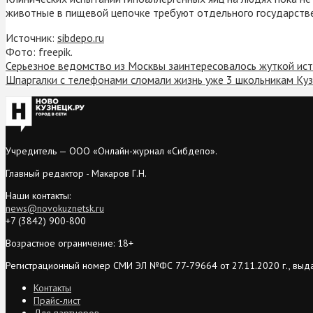
животные в пищевой цепочке требуют отдельного государств
Источник:
sibdepo.ru
Фото: freepik.
Серьезное ведомство из Москвы заинтересовалось жуткой ист
Шпаргалки с телефонами сломали жизнь уже 3 школьникам Ку
Учредитель — ООО «Онлайн-журнал «Сибдепо».
Главный редактор - Макаров Г.Н.
Наши контакты:
news@novokuznetsk.ru
+7 (3842) 900-800
Возрастное ограничение: 18+
Регистрационный номер СМИ ЭЛ №ФС 77-79664 от 27.11.2020 г., выд
Контакты
Прайс-лист
Для партнеров