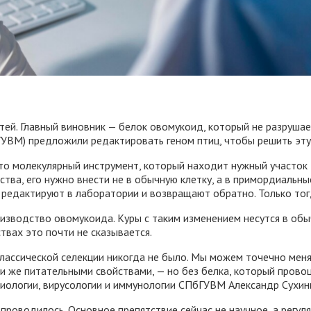
тей. Главный виновник — белок овомукоид, который не разрушает
УВМ) предложили редактировать геном птиц, чтобы решить эту 
о молекулярный инструмент, который находит нужный участок Д
ства, его нужно внести не в обычную клетку, а в примордиальн
, редактируют в лаборатории и возвращают обратно. Только то
изводство овомукоида. Куры с таким изменением несутся в обыч
твах это почти не сказывается.
ассической селекции никогда не было. Мы можем точечно менять
ми же питательными свойствами, — но без белка, который прово
иологии, вирусологии и иммунологии СПбГУВМ Александр Сухин
проводилось. Основное препятствие сейчас не научное, а регул