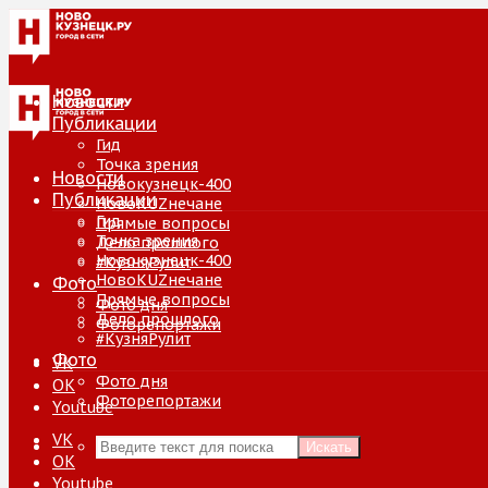
Новости
Публикации
Гид
Точка зрения
Новости
Новокузнецк-400
Публикации
НовоKUZнечане
Гид
Прямые вопросы
Точка зрения
Дело прошлого
Новокузнецк-400
#КузняРулит
НовоKUZнечане
Фото
Прямые вопросы
Фото дня
Дело прошлого
Фоторепортажи
#КузняРулит
Фото
VK
Фото дня
ОК
Фоторепортажи
Youtube
VK
Искать
ОК
Youtube