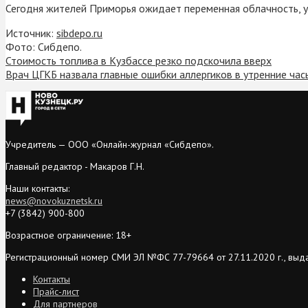
Сегодня жителей Приморья ожидает переменная облачность, 
Источник:
sibdepo.ru
Фото: Сибдепо.
Стоимость топлива в Кузбассе резко подскочила вверх
Врач ЦГКБ назвала главные ошибки аллергиков в утренние час
Учредитель — ООО «Онлайн-журнал «Сибдепо».
Главный редактор - Макаров Г.Н.
Наши контакты:
news@novokuznetsk.ru
+7 (3842) 900-800
Возрастное ограничение: 18+
Регистрационный номер СМИ ЭЛ №ФС 77-79664 от 27.11.2020 г., выд
Контакты
Прайс-лист
Для партнеров