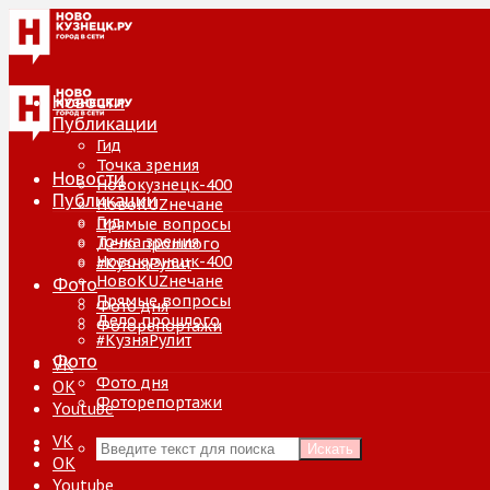
Новости
Публикации
Гид
Точка зрения
Новости
Новокузнецк-400
Публикации
НовоKUZнечане
Гид
Прямые вопросы
Точка зрения
Дело прошлого
Новокузнецк-400
#КузняРулит
НовоKUZнечане
Фото
Прямые вопросы
Фото дня
Дело прошлого
Фоторепортажи
#КузняРулит
Фото
VK
Фото дня
ОК
Фоторепортажи
Youtube
VK
Искать
ОК
Youtube