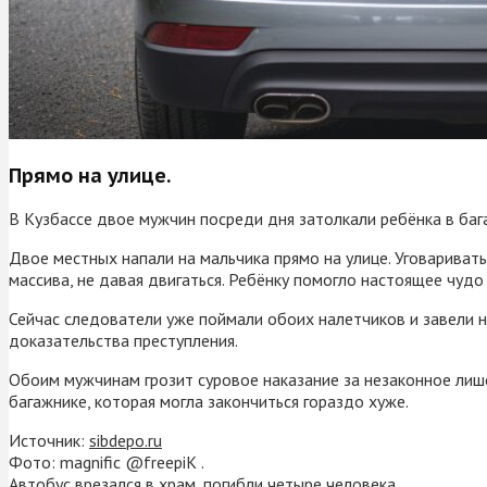
Прямо на улице.
В Кузбассе двое мужчин посреди дня затолкали ребёнка в баг
Двое местных напали на мальчика прямо на улице. Уговаривать
массива, не давая двигаться. Ребёнку помогло настоящее чудо
Сейчас следователи уже поймали обоих налетчиков и завели н
доказательства преступления.
Обоим мужчинам грозит суровое наказание за незаконное ли
багажнике, которая могла закончиться гораздо хуже.
Источник:
sibdepo.ru
Фото: magnific @freepiK .
Автобус врезался в храм, погибли четыре человека