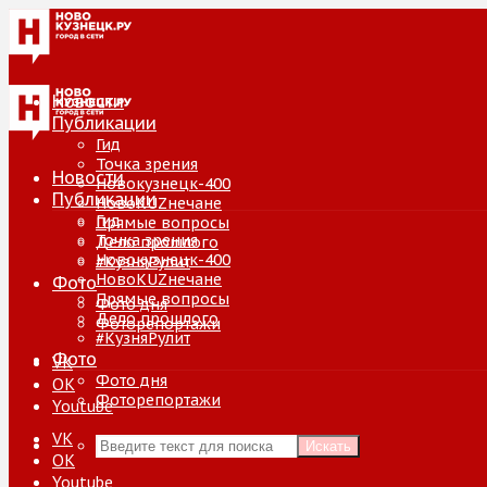
Новости
Публикации
Гид
Точка зрения
Новости
Новокузнецк-400
Публикации
НовоKUZнечане
Гид
Прямые вопросы
Точка зрения
Дело прошлого
Новокузнецк-400
#КузняРулит
НовоKUZнечане
Фото
Прямые вопросы
Фото дня
Дело прошлого
Фоторепортажи
#КузняРулит
Фото
VK
Фото дня
ОК
Фоторепортажи
Youtube
VK
Искать
ОК
Youtube