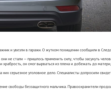
ажник и увезли в гаражи. О жутком похищении сообщили в След
 они не стали — пришлось применить силу, чтобы засунуть челов
 и храбрость, он смог вырваться из плена и добежать до матери
а них серьезное уголовное дело. Специалисты допросили свидет
шение свободы беззащитного мальчика. Правоохранители продо