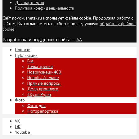
Для партнеров
Политика конфиденциальности
Сайт novokuznetsk.ru использует файлы cookie. Продолжая работу с
сайтом, Вы соглашаетесь на сбор и последующую
обработку файлов
cookie
.
Разработка и поддержка сайта —
AA
Новости
Публикации
Гид
Точка зрения
Новокузнецк-400
НовоKUZнечане
Прямые вопросы
Дело прошлого
#КузняРулит
Фото
Фото дня
Фоторепортажи
VK
ОК
Youtube