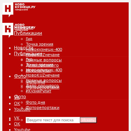
Новости
Публикации
Гид
Точка зрения
Новости
Новокузнецк-400
Публикации
НовоKUZнечане
Гид
Прямые вопросы
Точка зрения
Дело прошлого
Новокузнецк-400
#КузняРулит
НовоKUZнечане
Фото
Прямые вопросы
Фото дня
Дело прошлого
Фоторепортажи
#КузняРулит
Фото
VK
Фото дня
ОК
Фоторепортажи
Youtube
VK
Искать
ОК
Youtube