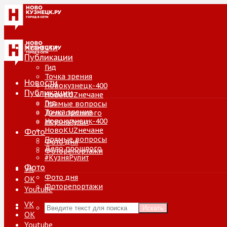
Новости
Публикации
Гид
Точка зрения
Новости
Новокузнецк-400
Публикации
НовоKUZнечане
Гид
Прямые вопросы
Точка зрения
Дело прошлого
Новокузнецк-400
#КузняРулит
НовоKUZнечане
Фото
Прямые вопросы
Фото дня
Дело прошлого
Фоторепортажи
#КузняРулит
Фото
VK
Фото дня
ОК
Фоторепортажи
Youtube
VK
Искать
ОК
Youtube