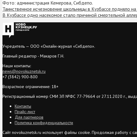
Фото: администрация Кемерова, Сибдепо.
Таинственное исчезновение школьницы в Кузбассе подняло на
В Кузбассе одно насекомое стало причиной смертельной алле
Учредитель — ООО «Онлайн-журнал «Сибдепо».
Главный редактор - Макаров Г.Н.
Наши контакты:
news@novokuznetsk.ru
+7 (3842) 900-800
Возрастное ограничение: 18+
Регистрационный номер СМИ ЭЛ №ФС 77-79664 от 27.11.2020 г., выд
Контакты
Прайс-лист
Для партнеров
Политика конфиденциальности
Сайт novokuznetsk.ru использует файлы cookie. Продолжая работу с 