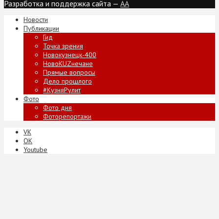
Разработка и поддержка сайта —
AA
Новости
Публикации
Гид
Точка зрения
Новокузнецк-400
НовоKUZнечане
Прямые вопросы
Дело прошлого
#КузняРулит
Фото
Фото дня
Фоторепортажи
VK
ОК
Youtube