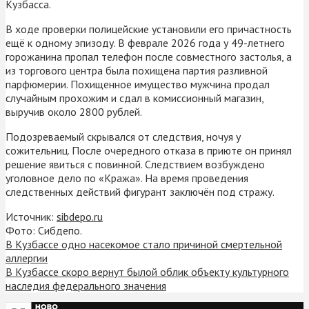
Кузбасса.
В ходе проверки полицейские установили его причастность
ещё к одному эпизоду. В феврале 2026 года у 49-летнего
горожанина пропал телефон после совместного застолья, а
из торгового центра была похищена партия разливной
парфюмерии. Похищенное имущество мужчина продал
случайным прохожим и сдал в комиссионный магазин,
выручив около 2800 рублей.
Подозреваемый скрывался от следствия, ночуя у
сожительниц. После очередного отказа в приюте он принял
решение явиться с повинной. Следствием возбуждено
уголовное дело по «Кража». На время проведения
следственных действий фигурант заключён под стражу.
Источник:
sibdepo.ru
Фото: Сибдепо.
В Кузбассе одно насекомое стало причиной смертельной
аллергии
В Кузбассе скоро вернут былой облик объекту культурного
наследия федерального значения