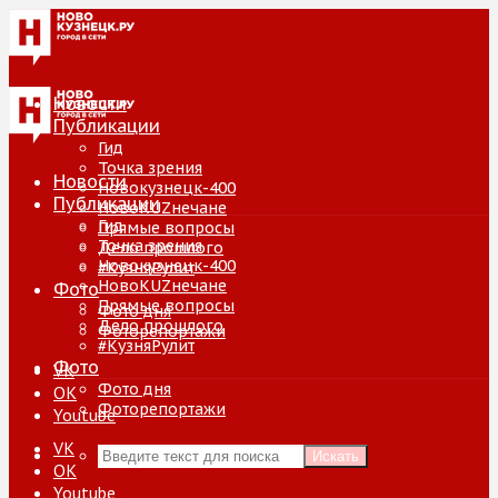
Новости
Публикации
Гид
Точка зрения
Новости
Новокузнецк-400
Публикации
НовоKUZнечане
Гид
Прямые вопросы
Точка зрения
Дело прошлого
Новокузнецк-400
#КузняРулит
НовоKUZнечане
Фото
Прямые вопросы
Фото дня
Дело прошлого
Фоторепортажи
#КузняРулит
Фото
VK
Фото дня
ОК
Фоторепортажи
Youtube
VK
Искать
ОК
Youtube