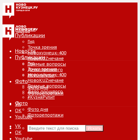
Новости
Публикации
Гид
Точка зрения
Новости
Новокузнецк-400
Публикации
НовоKUZнечане
Гид
Прямые вопросы
Точка зрения
Дело прошлого
Новокузнецк-400
#КузняРулит
НовоKUZнечане
Фото
Прямые вопросы
Фото дня
Дело прошлого
Фоторепортажи
#КузняРулит
Фото
VK
Фото дня
ОК
Фоторепортажи
Youtube
VK
Искать
ОК
Youtube