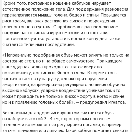
Кроме того, постоянное ношение каблуков нарушает
естественное положение тела. Для поддержания равновесия
перенапрягаются мышцы голени, бедер и спины. Повышается
риск травм, включая растяжения связок и повреждения
голеностопного сустава. О проблемах с распределением
нагрузки часто сигнализируют мозоли и натоптыши.
Постоянное чувство усталости в ногах к концу дня также
считается типичным последствием.
«Неправильно подобранная обувь может влиять не только на
состояние стоп, но и на общее самочувствие. При каждом
шаге ударная волна проходит от пяток вверх по
позвоночнику, достигая шейного отдела. В норме стопы
частично гасят эту нагрузку, однако при нарушении
амортизации, например из-за регулярного ношения обуви на
высоких каблуках, ударное воздействие усиливается. Это
может приводить не только к дискомфорту в ногах и спине,
но и к появлению головных болей», — предупредил Игнатов.
Безопасным для здоровья вариантом считается обувь
на каблуке высотой 2–4 см, с просторным носочным
отделом и возможностью регулировки посадки, например
за счет шнуровки или липучек. Такой каблук помогает снизить