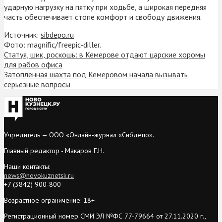
ударную нагрузку на пятку при ходьбе, а широкая передняя
часть обеспечивает стопе комфорт и свободу движения.
Источник:
sibdepo.ru
Фото: magnific/freepic-diller.
Статуя, шик, роскошь: в Кемерове отдают царские хоромы
для рабов офиса
Затопленная шахта под Кемеровом начала вызывать
серьёзные вопросы
Учредитель — ООО «Онлайн-журнал «Сибдепо».
Главный редактор - Макаров Г.Н.
Наши контакты:
news@novokuznetsk.ru
+7 (3842) 900-800
Возрастное ограничение: 18+
Регистрационный номер СМИ ЭЛ №ФС 77-79664 от 27.11.2020 г.,