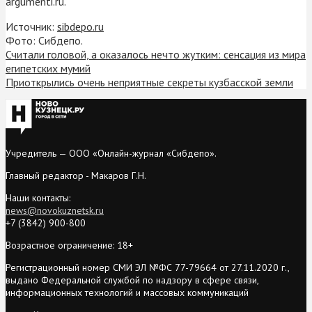
argumenti.ru.
Источник:
sibdepo.ru
Фото: Сибдепо.
Считали головой, а оказалось нечто жутким: сенсация из мира
египетских мумий
Приоткрылись очень неприятные секреты кузбасской земли
Учредитель — ООО «Онлайн-журнал «Сибдепо».
Главный редактор - Макаров Г.Н.
Наши контакты:
news@novokuznetsk.ru
+7 (3842) 900-800
Возрастное ограничение: 18+
Регистрационный номер СМИ ЭЛ №ФС 77-79664 от 27.11.2020 г.,
выдано Федеральной службой по надзору в сфере связи,
информационных технологий и массовых коммуникаций