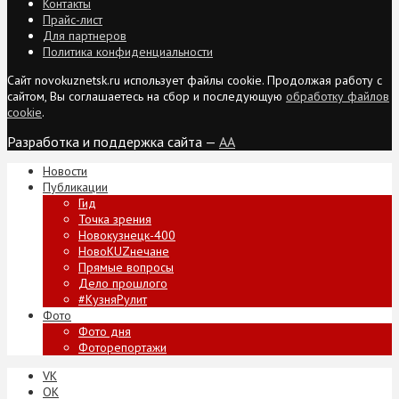
Контакты
Прайс-лист
Для партнеров
Политика конфиденциальности
Сайт novokuznetsk.ru использует файлы cookie. Продолжая работу с
сайтом, Вы соглашаетесь на сбор и последующую
обработку файлов
cookie
.
Разработка и поддержка сайта —
AA
Новости
Публикации
Гид
Точка зрения
Новокузнецк-400
НовоKUZнечане
Прямые вопросы
Дело прошлого
#КузняРулит
Фото
Фото дня
Фоторепортажи
VK
ОК