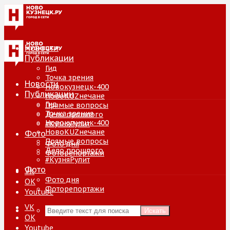
Новости
Публикации
Гид
Точка зрения
Новости
Новокузнецк-400
Публикации
НовоKUZнечане
Гид
Прямые вопросы
Точка зрения
Дело прошлого
Новокузнецк-400
#КузняРулит
НовоKUZнечане
Фото
Прямые вопросы
Фото дня
Дело прошлого
Фоторепортажи
#КузняРулит
Фото
VK
Фото дня
ОК
Фоторепортажи
Youtube
VK
Искать
ОК
Youtube