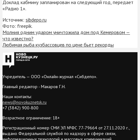
Доклад кабмину запланирован на следующий год, передает
«Радио 1».
Источник:
sibdepo.ru
Фото: freepik.
Молния одним ударом уничтожила дом под Кемеровом —
что известно?
Любимая рыба кузбассовцев по цене бьет рекорды
Учредитель — ООО «Онлайн-журнал «Сибдепо».
Главный редактор - Макаров Г.Н.
Наши контакты:
news@novokuznetsk.ru
+7 (3842) 900-800
Возрастное ограничение: 18+
Регистрационный номер СМИ ЭЛ №ФС 77-79664 от 27.11.2020 г.,
выдано Федеральной службой по надзору в сфере связи,
информационных технологий и массовых коммуникаций