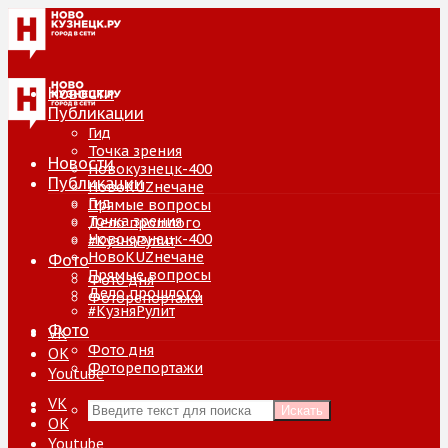
Новости
Публикации
Гид
Точка зрения
Новости
Новокузнецк-400
Публикации
НовоKUZнечане
Гид
Прямые вопросы
Точка зрения
Дело прошлого
Новокузнецк-400
#КузняРулит
НовоKUZнечане
Фото
Прямые вопросы
Фото дня
Дело прошлого
Фоторепортажи
#КузняРулит
Фото
VK
Фото дня
ОК
Фоторепортажи
Youtube
VK
Искать
ОК
Youtube