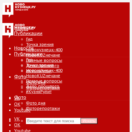
Новости
Публикации
Гид
Точка зрения
Новости
Новокузнецк-400
Публикации
НовоKUZнечане
Гид
Прямые вопросы
Точка зрения
Дело прошлого
Новокузнецк-400
#КузняРулит
НовоKUZнечане
Фото
Прямые вопросы
Фото дня
Дело прошлого
Фоторепортажи
#КузняРулит
Фото
VK
Фото дня
ОК
Фоторепортажи
Youtube
VK
Искать
ОК
Youtube