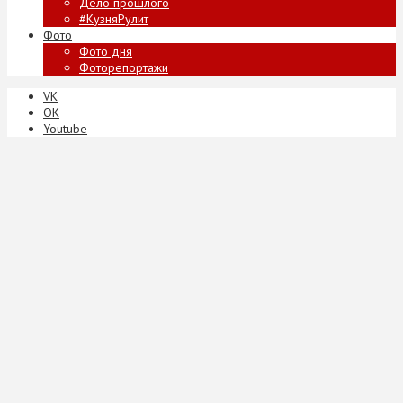
Дело прошлого
#КузняРулит
Фото
Фото дня
Фоторепортажи
VK
ОК
Youtube