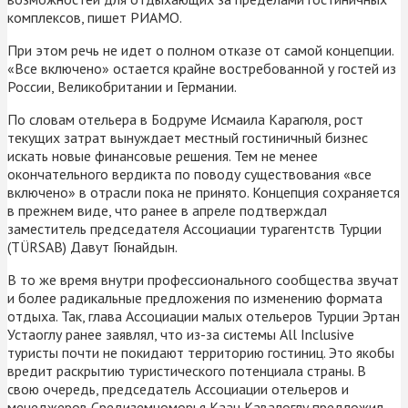
комплексов, пишет РИАМО.
При этом речь не идет о полном отказе от самой концепции.
«Все включено» остается крайне востребованной у гостей из
России, Великобритании и Германии.
По словам отельера в Бодруме Исмаила Карагюля, рост
текущих затрат вынуждает местный гостиничный бизнес
искать новые финансовые решения. Тем не менее
окончательного вердикта по поводу существования «все
включено» в отрасли пока не принято. Концепция сохраняется
в прежнем виде, что ранее в апреле подтверждал
заместитель председателя Ассоциации турагентств Турции
(TÜRSAB) Давут Гюнайдын.
В то же время внутри профессионального сообщества звучат
и более радикальные предложения по изменению формата
отдыха. Так, глава Ассоциации малых отельеров Турции Эртан
Устаоглу ранее заявлял, что из-за системы All Inclusive
туристы почти не покидают территорию гостиниц. Это якобы
вредит раскрытию туристического потенциала страны. В
свою очередь, председатель Ассоциации отельеров и
менеджеров Средиземноморья Каан Кавалоглу предложил