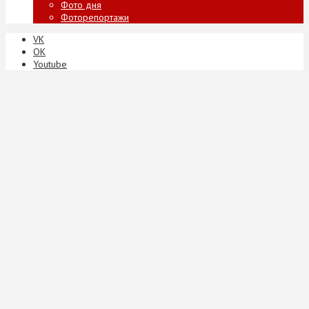
Фото дня
Фоторепортажи
VK
ОК
Youtube