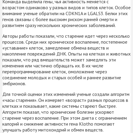
Команда выделила гены, чья активность меняется с
возрастом одинаково у разных видов и типов клеток. Особое
внимание ученые обратили на CDKN1A и LGALS3. Белки этих
генов связаны с более высоким риском ранней смерти и
развитием сразу нескольких хронических заболеваний.
Авторы работы показали, что старение идет через несколько
процессов. Среди них хроническое воспаление, постепенное
«уставание» клеток, замедление обмена веществ и
накопление повреждений ДНК. Опыты на клетках и животных
показали, что ряд вмешательств может замедлять эти
изменения или частично обращать их. В их числе
перепрограммирование клеток, омоложение через
соединение молодых и старых особей и раннее развитие
эмбрионов.
Для точной оценки этих изменений ученые создали алгоритм
«часы старения». Он измеряет «возраст» разных процессов в
клетках и показывает, какие системы стареют быстрее.
Алгоритм показал, что хронические болезни ускоряют
старение через воспаление. При этом диета с ограничением
калорий и снижение активности гена Klotho помогают
улучшать работу митохондрий и обмен веществ.