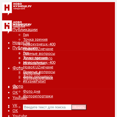
Новости
Публикации
Гид
Точка зрения
Новости
Новокузнецк-400
Публикации
НовоKUZнечане
Гид
Прямые вопросы
Точка зрения
Дело прошлого
Новокузнецк-400
#КузняРулит
НовоKUZнечане
Фото
Прямые вопросы
Фото дня
Дело прошлого
Фоторепортажи
#КузняРулит
Фото
VK
Фото дня
ОК
Фоторепортажи
Youtube
VK
Искать
ОК
Youtube