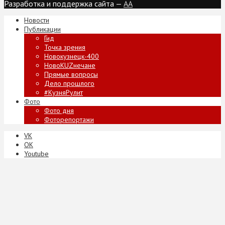
Разработка и поддержка сайта —
AA
Новости
Публикации
Гид
Точка зрения
Новокузнецк-400
НовоKUZнечане
Прямые вопросы
Дело прошлого
#КузняРулит
Фото
Фото дня
Фоторепортажи
VK
ОК
Youtube