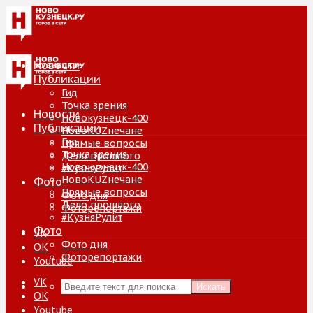
Новости
Публикации
Гид
Точка зрения
Новости
Новокузнецк-400
Публикации
НовоKUZнечане
Гид
Прямые вопросы
Точка зрения
Дело прошлого
Новокузнецк-400
#КузняРулит
НовоKUZнечане
Фото
Прямые вопросы
Фото дня
Дело прошлого
Фоторепортажи
#КузняРулит
Фото
VK
Фото дня
ОК
Фоторепортажи
Youtube
VK
Искать
ОК
Youtube