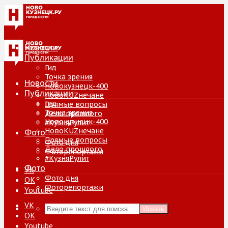
Новости
Публикации
Гид
Точка зрения
Новости
Новокузнецк-400
Публикации
НовоKUZнечане
Гид
Прямые вопросы
Точка зрения
Дело прошлого
Новокузнецк-400
#КузняРулит
НовоKUZнечане
Фото
Прямые вопросы
Фото дня
Дело прошлого
Фоторепортажи
#КузняРулит
Фото
VK
Фото дня
ОК
Фоторепортажи
Youtube
VK
Искать
ОК
Youtube