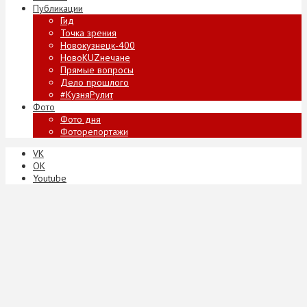
Публикации
Гид
Точка зрения
Новокузнецк-400
НовоKUZнечане
Прямые вопросы
Дело прошлого
#КузняРулит
Фото
Фото дня
Фоторепортажи
VK
ОК
Youtube