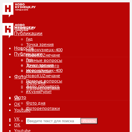
Новости
Публикации
Гид
Точка зрения
Новости
Новокузнецк-400
Публикации
НовоKUZнечане
Гид
Прямые вопросы
Точка зрения
Дело прошлого
Новокузнецк-400
#КузняРулит
НовоKUZнечане
Фото
Прямые вопросы
Фото дня
Дело прошлого
Фоторепортажи
#КузняРулит
Фото
VK
Фото дня
ОК
Фоторепортажи
Youtube
VK
Искать
ОК
Youtube