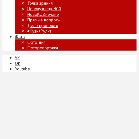
Точка зрения
Новокузнецк-400
НовоKUZнечане
Прямые вопросы
Дело прошлого
#КузняРулит
Фото
Фото дня
Фоторепортажи
VK
ОК
Youtube