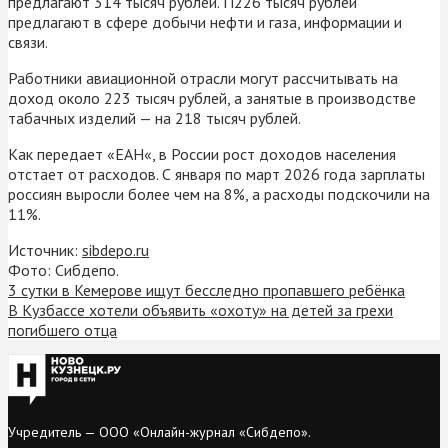
предлагают 314 тысяч рублей. П226 тысяч рублей
предлагают в сфере добычи нефти и газа, информации и
связи.
Работники авиационной отрасли могут рассчитывать на
доход около 223 тысяч рублей, а занятые в производстве
табачных изделий — на 218 тысяч рублей.
Как передает «ЕАН«, в России рост доходов населения
отстает от расходов. С января по март 2026 года зарплаты
россиян выросли более чем на 8%, а расходы подскочили на
11%.
Источник:
sibdepo.ru
Фото: Сибдепо.
3 сутки в Кемерове ищут бесследно пропавшего ребёнка
В Кузбассе хотели объявить «охоту» на детей за грехи
погибшего отца
Учредитель — ООО «Онлайн-журнал «Сибдепо».