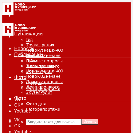
Новости
Публикации
Гид
Точка зрения
Новости
Новокузнецк-400
Публикации
НовоKUZнечане
Гид
Прямые вопросы
Точка зрения
Дело прошлого
Новокузнецк-400
#КузняРулит
НовоKUZнечане
Фото
Прямые вопросы
Фото дня
Дело прошлого
Фоторепортажи
#КузняРулит
Фото
VK
Фото дня
ОК
Фоторепортажи
Youtube
VK
Искать
ОК
Youtube