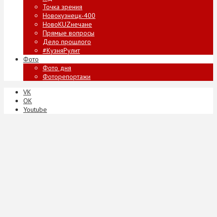
Точка зрения
Новокузнецк-400
НовоKUZнечане
Прямые вопросы
Дело прошлого
#КузняРулит
Фото
Фото дня
Фоторепортажи
VK
ОК
Youtube