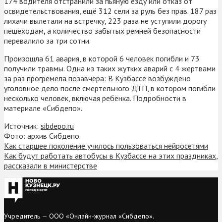
174 водителя отстранили за пьяную езду или отказ от
освидетельствования, ещё 312 сели за руль без прав. 187 раз
лихачи вылетали на встречку, 223 раза не уступили дорогу
пешеходам, а количество забытых ремней безопасности
перевалило за три сотни.
Произошла 61 авария, в которой 6 человек погибли и 73
получили травмы. Одна из таких жутких аварий с 4 жертвами
за раз прогремела позавчера: В Кузбассе возбуждено
уголовное дело после смертельного ДТП, в котором погибли
несколько человек, включая ребёнка. Подробности в
материале «Сибдепо».
Источник:
sibdepo.ru
Фото: архив Сибдепо.
Как старшее поколение училось пользоваться нейросетями
Как будут работать автобусы в Кузбассе на этих праздниках,
рассказали в министерстве
Учредитель — ООО «Онлайн-журнал «Сибдепо».