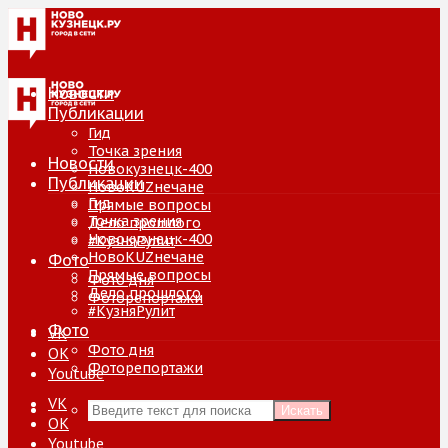
Новости
Публикации
Гид
Точка зрения
Новости
Новокузнецк-400
Публикации
НовоKUZнечане
Гид
Прямые вопросы
Точка зрения
Дело прошлого
Новокузнецк-400
#КузняРулит
НовоKUZнечане
Фото
Прямые вопросы
Фото дня
Дело прошлого
Фоторепортажи
#КузняРулит
Фото
VK
Фото дня
ОК
Фоторепортажи
Youtube
VK
Искать
ОК
Youtube