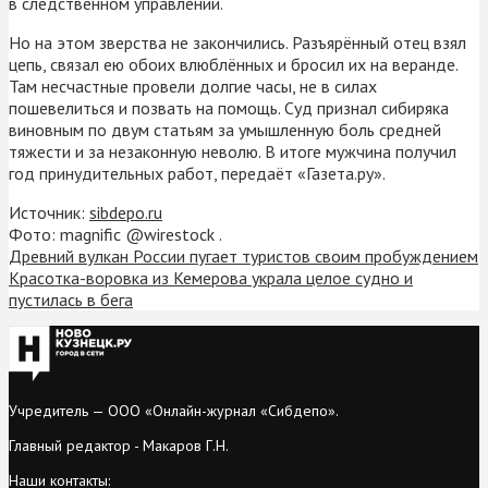
в следственном управлении.
Но на этом зверства не закончились. Разъярённый отец взял
цепь, связал ею обоих влюблённых и бросил их на веранде.
Там несчастные провели долгие часы, не в силах
пошевелиться и позвать на помощь. Суд признал сибиряка
виновным по двум статьям за умышленную боль средней
тяжести и за незаконную неволю. В итоге мужчина получил
год принудительных работ, передаёт «Газета.ру».
Источник:
sibdepo.ru
Фото: magnific @wirestock .
Древний вулкан России пугает туристов своим пробуждением
Красотка-воровка из Кемерова украла целое судно и
пустилась в бега
Учредитель — ООО «Онлайн-журнал «Сибдепо».
Главный редактор - Макаров Г.Н.
Наши контакты: