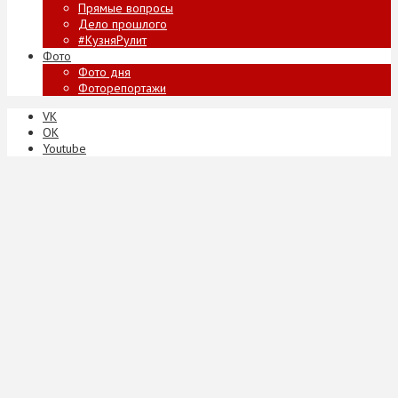
Прямые вопросы
Дело прошлого
#КузняРулит
Фото
Фото дня
Фоторепортажи
VK
ОК
Youtube