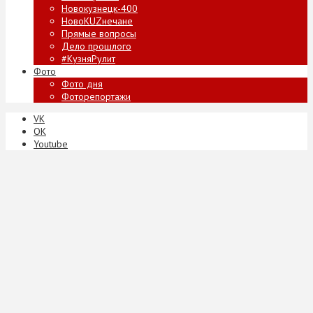
Новокузнецк-400
НовоKUZнечане
Прямые вопросы
Дело прошлого
#КузняРулит
Фото
Фото дня
Фоторепортажи
VK
ОК
Youtube