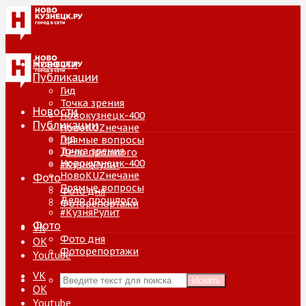
Новости
Публикации
Гид
Точка зрения
Новости
Новокузнецк-400
Публикации
НовоKUZнечане
Гид
Прямые вопросы
Точка зрения
Дело прошлого
Новокузнецк-400
#КузняРулит
НовоKUZнечане
Фото
Прямые вопросы
Фото дня
Дело прошлого
Фоторепортажи
#КузняРулит
Фото
VK
Фото дня
ОК
Фоторепортажи
Youtube
VK
Искать
ОК
Youtube