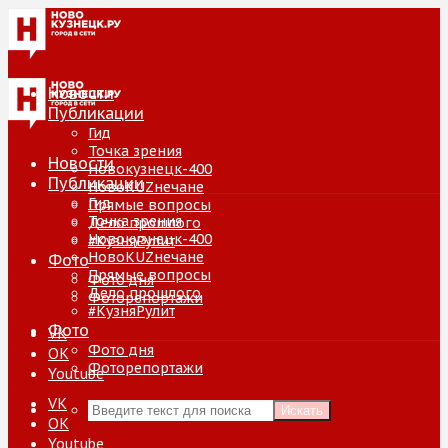
Новости
Публикации
Гид
Точка зрения
Новости
Новокузнецк-400
Публикации
НовоKUZнечане
Гид
Прямые вопросы
Точка зрения
Дело прошлого
Новокузнецк-400
#КузняРулит
НовоKUZнечане
Фото
Прямые вопросы
Фото дня
Дело прошлого
Фоторепортажи
#КузняРулит
Фото
VK
Фото дня
ОК
Фоторепортажи
Youtube
VK
Искать
ОК
Youtube