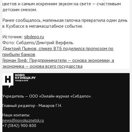
цветов и самым искренним звуком на свете — счастливым
детским смехом.
Ранее сообщалось, маленькая галочка превратила один день
в Кузбассе в мегамасштабное событие.
Источник:
sibdepo.ru
Фото: Сибдепо/Дмитрий Верфель.
Дмитрий Пьянов, спикер ВТБ поделился прогнозом по
прибыли банков
Герман Греф: Предприниматели — основа экономики, а
экономика — основа всего государства
Учредитель — ООО «Онлайн-журнал «Сибдепо».
Главный редактор - Макаров Г.Н.
Наши контакты:
news@novokuznetsk.ru
+7 (3842) 900-800