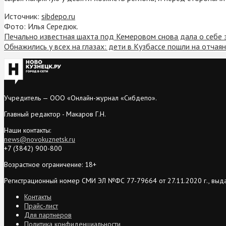
Источник:
sibdepo.ru
Фото: Илья Середюк.
Печально известная шахта под Кемеровом снова дала о себе 
Обнажились у всех на глазах: дети в Кузбассе пошли на отчая
Учредитель — ООО «Онлайн-журнал «Сибдепо».
Главный редактор - Макаров Г.Н.
Наши контакты:
news@novokuznetsk.ru
+7 (3842) 900-800
Возрастное ограничение: 18+
Регистрационный номер СМИ ЭЛ №ФС 77-79664 от 27.11.2020 г., выд
Контакты
Прайс-лист
Для партнеров
Политика конфиденциальности