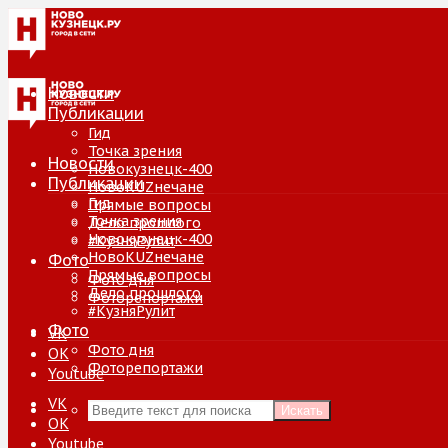
Новости
Публикации
Гид
Точка зрения
Новости
Новокузнецк-400
Публикации
НовоKUZнечане
Гид
Прямые вопросы
Точка зрения
Дело прошлого
Новокузнецк-400
#КузняРулит
НовоKUZнечане
Фото
Прямые вопросы
Фото дня
Дело прошлого
Фоторепортажи
#КузняРулит
Фото
VK
Фото дня
ОК
Фоторепортажи
Youtube
VK
Искать
ОК
Youtube