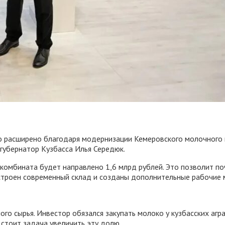
но расширено благодаря модернизации Кемеровского молочного
губернатор Кузбасса Илья Середюк.
комбината будет направлено 1,6 млрд рублей. Это позволит по
остроен современный склад и созданы дополнительные рабочие 
го сырья. Инвестор обязался закупать молоко у кузбасских аг
 стоит задача увеличить эту долю.