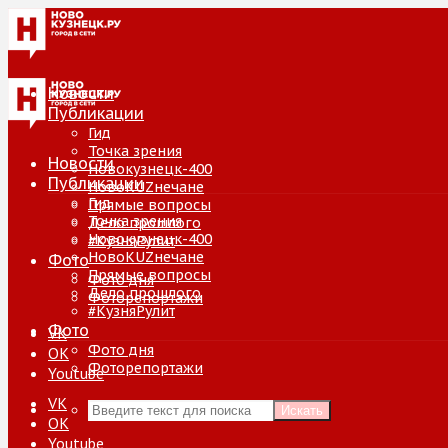
Новости
Публикации
Гид
Точка зрения
Новости
Новокузнецк-400
Публикации
НовоKUZнечане
Гид
Прямые вопросы
Точка зрения
Дело прошлого
Новокузнецк-400
#КузняРулит
НовоKUZнечане
Фото
Прямые вопросы
Фото дня
Дело прошлого
Фоторепортажи
#КузняРулит
Фото
VK
Фото дня
ОК
Фоторепортажи
Youtube
VK
Искать
ОК
Youtube