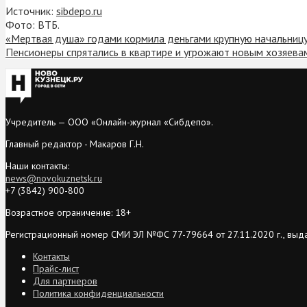
Источник:
sibdepo.ru
Фото: ВТБ.
«Мертвая душа» годами кормила деньгами крупную начальницу
Пенсионеры спрятались в квартире и угрожают новым хозяева
Учредитель — ООО «Онлайн-журнал «Сибдепо».
Главный редактор - Макаров Г.Н.
Наши контакты:
news@novokuznetsk.ru
+7 (3842) 900-800
Возрастное ограничение: 18+
Регистрационный номер СМИ ЭЛ №ФС 77-79664 от 27.11.2020 г., выд
Контакты
Прайс-лист
Для партнеров
Политика конфиденциальности