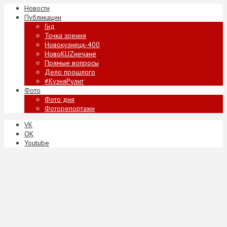
Новости
Публикации
Гид
Точка зрения
Новокузнецк-400
НовоKUZнечане
Прямые вопросы
Дело прошлого
#КузняРулит
Фото
Фото дня
Фоторепортажи
VK
ОК
Youtube