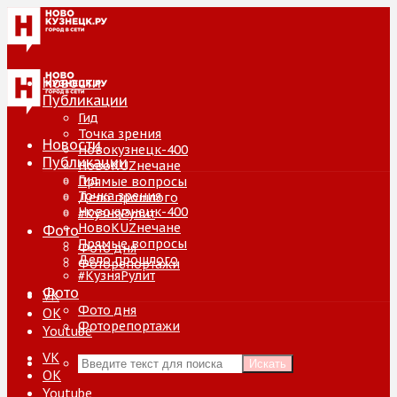
Новости
Публикации
Гид
Точка зрения
Новости
Новокузнецк-400
Публикации
НовоKUZнечане
Гид
Прямые вопросы
Точка зрения
Дело прошлого
Новокузнецк-400
#КузняРулит
НовоKUZнечане
Фото
Прямые вопросы
Фото дня
Дело прошлого
Фоторепортажи
#КузняРулит
Фото
VK
Фото дня
ОК
Фоторепортажи
Youtube
VK
Искать
ОК
Youtube