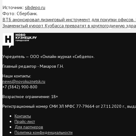
Источник:
sibdepo.ru
Фото: Сбербанк.
ВТБ анонсировал лизинговый инструмент для покупки офисов.
Знаменитый курорт Кузбасса превратят в круглогодичную здр
Учредитель — ООО «Онлайн-журнал «Сибдепо».
Главный редактор - Макаров Г.Н.
Наши контакты:
news@novokuznetsk.ru
+7 (3842) 900-800
Возрастное ограничение: 18+
Регистрационный номер СМИ ЭЛ №ФС 77-79664 от 27.11.2020 г., выд
Контакты
Прайс-лист
Для партнеров
Политика конфиденциальности