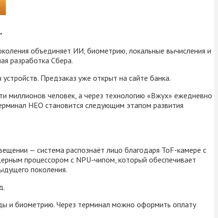
.
околения объединяет ИИ, биометрию, локальные вычисления и
ая разработка Сбера.
устройств. Предзаказ уже открыт на сайте банка.
ти миллионов человек, а через технологию «Вжух» ежедневно
 терминал НЕО становится следующим этапом развития
свещении — система распознаёт лицо благодаря ToF-камере с
ядерным процессором с NPU-чипом, который обеспечивает
дыдущего поколения.
д.
оды и биометрию. Через терминал можно оформить оплату