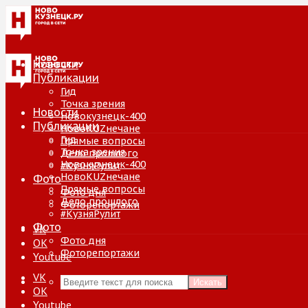
Новости
Публикации
Гид
Точка зрения
Новости
Новокузнецк-400
Публикации
НовоKUZнечане
Гид
Прямые вопросы
Точка зрения
Дело прошлого
Новокузнецк-400
#КузняРулит
НовоKUZнечане
Фото
Прямые вопросы
Фото дня
Дело прошлого
Фоторепортажи
#КузняРулит
Фото
VK
Фото дня
ОК
Фоторепортажи
Youtube
VK
Искать
ОК
Youtube