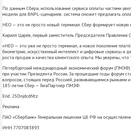
По данным Сбера, использование сервиса оплаты частями увел
модели для BNPL-сценариев: система сможет предлагать оплат
НЕО — это не просто новый терминал. Сбер формирует новую и
Кирилл Царёв, первый заместитель Председателя Правления 
«НЕО — это уже не просто терминал, а новое поколение платё
биометрию, искусственный интеллект и цифровые сервисы и де
роста продаж и качества клиентского опыта. Мы уверены, чт
Петербургский международный экономический форум (ПМЭФ) — 
при участии Президента России. За прошедшие годы форум с
вопросов, стоящих перед Россией, развивающимися рынками и
185-летия Сбер — ГигаПартнёр ПМЭФ.
Erid: 2SDnjdcdNtz
Реклама
ПАО «Сбербанк» Генеральная лицензия ЦБ РФ на осуществлен
ИНН 7707083893