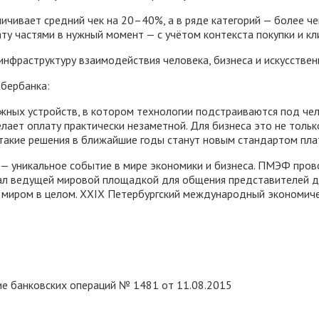
ичивает средний чек на 20–40%, а в ряде категорий — более ч
у частями в нужный момент — с учётом контекста покупки и кл
нфраструктуру взаимодействия человека, бизнеса и искусствен
Сбербанка:
жных устройств, в котором технологии подстраиваются под чел
лает оплату практически незаметной. Для бизнеса это не толь
о такие решения в ближайшие годы станут новым стандартом пл
уникальное событие в мире экономики и бизнеса. ПМЭФ провод
тал ведущей мировой площадкой для общения представителей д
 миром в целом. XXIX Петербургский международный экономичес
ие банковских операций № 1481 от 11.08.2015