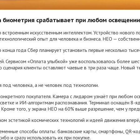
 а биометрия срабатывает при любом освещении
 встроенным искусственным интеллектом. Устройство нового п
ехнологический опыт для человека и бизнеса. НЕО — собственн
онца года Сбер планирует установить первые несколько тысяч 
й. Сервисом «Оплата улыбкой» уже воспользовалось более шес
го сценария клиенты оставляют чаевые в три раза чаще. Новый
 под человека, а не человек под технологии.
конкретного покупателя. Камера с лидаром узнаёт при любом о
дсветке и ИИ-алгоритмам распознавания. Терминал оснащён 8-
. Кроме того, у экрана НЕО на 60% выше разрешение, чем у пре
ом эстетикой космических технологий и идеей движения вперё
ременные способы оплаты: банковские карты, смартфоны, QR-к
ибо и сразу использовать их при покупке.