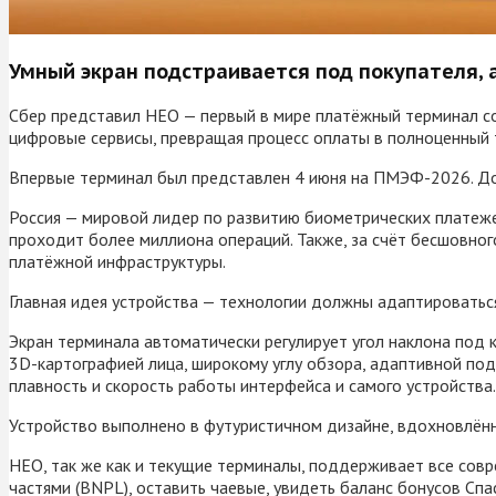
Умный экран подстраивается под покупателя,
Сбер представил НЕО — первый в мире платёжный терминал со
цифровые сервисы, превращая процесс оплаты в полноценный т
Впервые терминал был представлен 4 июня на ПМЭФ-2026. До к
Россия — мировой лидер по развитию биометрических платеже
проходит более миллиона операций. Также, за счёт бесшовно
платёжной инфраструктуры.
Главная идея устройства — технологии должны адаптироваться
Экран терминала автоматически регулирует угол наклона под 
3D-картографией лица, широкому углу обзора, адаптивной по
плавность и скорость работы интерфейса и самого устройства
Устройство выполнено в футуристичном дизайне, вдохновлённ
НЕО, так же как и текущие терминалы, поддерживает все сов
частями (BNPL), оставить чаевые, увидеть баланс бонусов Спас