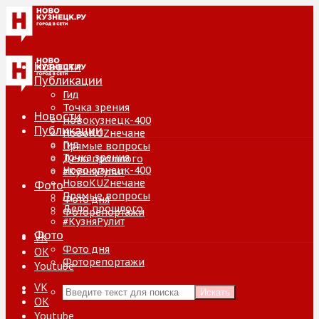
Новости
Публикации
Гид
Точка зрения
Новости
Новокузнецк-400
Публикации
НовоKUZнечане
Гид
Прямые вопросы
Точка зрения
Дело прошлого
Новокузнецк-400
#КузняРулит
НовоKUZнечане
Фото
Прямые вопросы
Фото дня
Дело прошлого
Фоторепортажи
#КузняРулит
Фото
VK
Фото дня
ОК
Фоторепортажи
Youtube
VK
Искать
ОК
Youtube