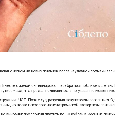
апал с ножом на новых жильцов после неудачной попытки верн
й. Вместе с женой он планировал перебраться поближе к детям.
н утверждал, что продал недвижимость по указанию мошенников 
сотрудники ЧОП. Позже суд разрешил покупателям заселиться. О
тным, но после психолого-психиатрической экспертизы признал
но виновник предложил платить по 50 рублей в месяц из пенсии