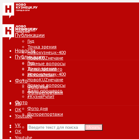
Новости
Публикации
Гид
Точка зрения
Новости
Новокузнецк-400
Публикации
НовоKUZнечане
Гид
Прямые вопросы
Точка зрения
Дело прошлого
Новокузнецк-400
#КузняРулит
НовоKUZнечане
Фото
Прямые вопросы
Фото дня
Дело прошлого
Фоторепортажи
#КузняРулит
Фото
VK
Фото дня
ОК
Фоторепортажи
Youtube
VK
Искать
ОК
Youtube