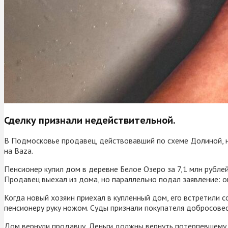
Сделку признали недействительной.
В Подмосковье продавец, действовавший по схеме Долиной, н
на Baza.
Пенсионер купил дом в деревне Белое Озеро за 7,1 млн рубле
Продавец выехал из дома, но параллельно подал заявление: о
Когда новый хозяин приехал в купленный дом, его встретили 
пенсионеру руку ножом. Суды признали покупателя добросовес
Дом вернули продавцу. Деньги должны вернуть потерпевшему, 