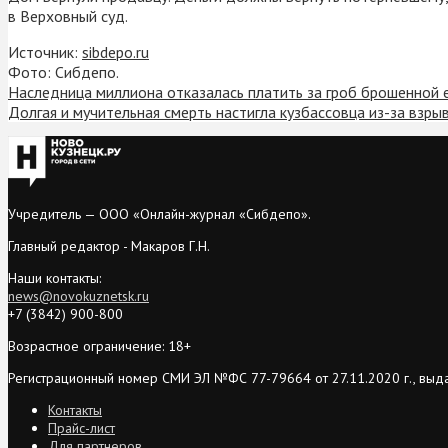
в Верховный суд.
Источник:
sibdepo.ru
Фото: Сибдепо.
Наследница миллиона отказалась платить за гроб брошенной
Долгая и мучительная смерть настигла кузбассовца из-за взр
Учредитель — ООО «Онлайн-журнал «Сибдепо».
Главный редактор - Макаров Г.Н.
Наши контакты:
news@novokuznetsk.ru
+7 (3842) 900-800
Возрастное ограничение: 18+
Регистрационный номер СМИ ЭЛ №ФС 77-79664 от 27.11.2020 г., выд
Контакты
Прайс-лист
Для партнеров