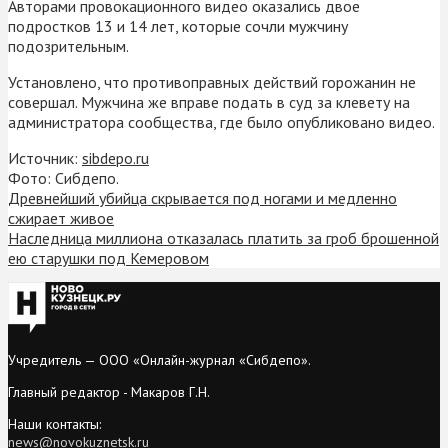
Авторами провокационного видео оказались двое
подростков 13 и 14 лет, которые сочли мужчину
подозрительным.
Установлено, что противоправных действий горожанин не
совершал. Мужчина же вправе подать в суд за клевету на
администратора сообщества, где было опубликовано видео.
Источник:
sibdepo.ru
Фото: Сибдепо.
Древнейший убийца скрывается под ногами и медленно
сжирает живое
Наследница миллиона отказалась платить за гроб брошенной
ею старушки под Кемеровом
Учредитель — ООО «Онлайн-журнал «Сибдепо».
Главный редактор - Макаров Г.Н.
Наши контакты:
news@novokuznetsk.ru