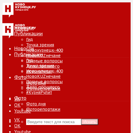
Новости
Публикации
Гид
Точка зрения
Новости
Новокузнецк-400
Публикации
НовоKUZнечане
Гид
Прямые вопросы
Точка зрения
Дело прошлого
Новокузнецк-400
#КузняРулит
НовоKUZнечане
Фото
Прямые вопросы
Фото дня
Дело прошлого
Фоторепортажи
#КузняРулит
Фото
VK
Фото дня
ОК
Фоторепортажи
Youtube
VK
Искать
ОК
Youtube