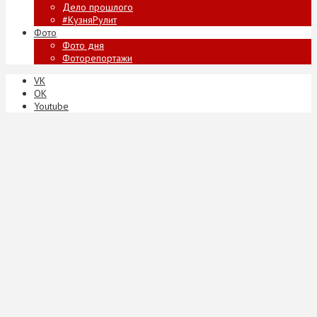
Дело прошлого
#КузняРулит
Фото
Фото дня
Фоторепортажи
VK
ОК
Youtube