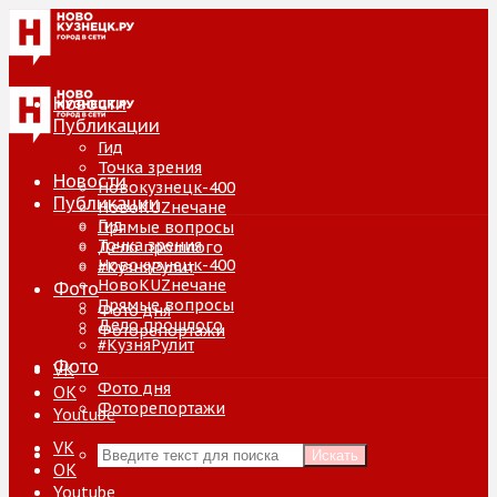
Новости
Публикации
Гид
Точка зрения
Новости
Новокузнецк-400
Публикации
НовоKUZнечане
Гид
Прямые вопросы
Точка зрения
Дело прошлого
Новокузнецк-400
#КузняРулит
НовоKUZнечане
Фото
Прямые вопросы
Фото дня
Дело прошлого
Фоторепортажи
#КузняРулит
Фото
VK
Фото дня
ОК
Фоторепортажи
Youtube
VK
Искать
ОК
Youtube