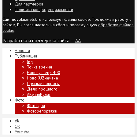
Для партнеров
Политика конфиденциальности
Сайт novokuznetsk.ru использует файлы cookie. Продолжая работу с
сайтом, Вы соглашаетесь на сбор и последующую
обработку файлов
cookie
.
Разработка и поддержка сайта —
AA
Новости
Публикации
Гид
Точка зрения
Новокузнецк-400
НовоKUZнечане
Прямые вопросы
Дело прошлого
#КузняРулит
Фото
Фото дня
Фоторепортажи
VK
ОК
Youtube