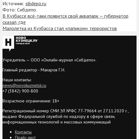
Источник:
sibdepo.ru
Фото: Сибдепо.
В Кузбассе всё-таки появится свой аквапарк — губернатор
сказал, где
Малолетка из Кузбасса стал «папиком» террористов
Учредитель — ООО «Онлайн-журнал «Сибдепо».
Главный редактор - Макаров Г.Н.
Наши контакты:
news@novokuznetsk.ru
+7 (3842) 900-800
Возрастное ограничение: 18+
Регистрационный номер СМИ ЭЛ №ФС 77-79664 от 27.11.2020 г.,
выдано Федеральной службой по надзору в сфере связи,
информационных технологий и массовых коммуникаций
Контакты
Прайс-лист