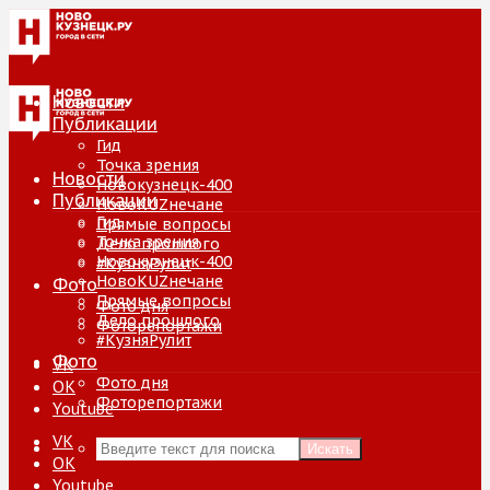
Новости
Публикации
Гид
Точка зрения
Новости
Новокузнецк-400
Публикации
НовоKUZнечане
Гид
Прямые вопросы
Точка зрения
Дело прошлого
Новокузнецк-400
#КузняРулит
НовоKUZнечане
Фото
Прямые вопросы
Фото дня
Дело прошлого
Фоторепортажи
#КузняРулит
Фото
VK
Фото дня
ОК
Фоторепортажи
Youtube
VK
Искать
ОК
Youtube