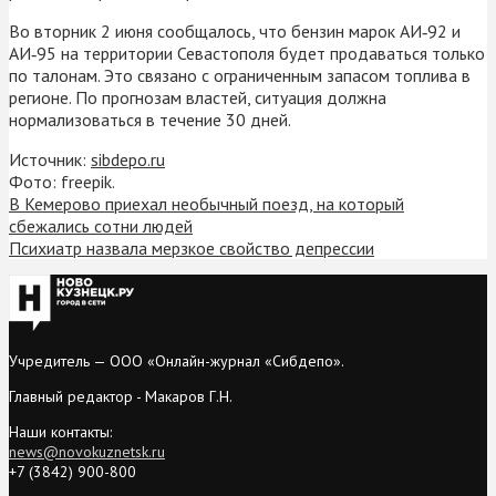
Во вторник 2 июня сообщалось, что бензин марок АИ‑92 и
АИ‑95 на территории Севастополя будет продаваться только
по талонам. Это связано с ограниченным запасом топлива в
регионе. По прогнозам властей, ситуация должна
нормализоваться в течение 30 дней.
Источник:
sibdepo.ru
Фото: freepik.
В Кемерово приехал необычный поезд, на который
сбежались сотни людей
Психиатр назвала мерзкое свойство депрессии
Учредитель — ООО «Онлайн-журнал «Сибдепо».
Главный редактор - Макаров Г.Н.
Наши контакты:
news@novokuznetsk.ru
+7 (3842) 900-800