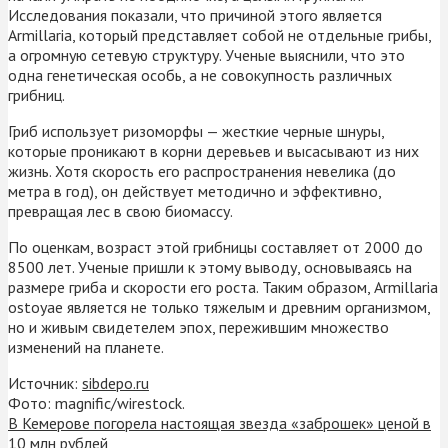
Исследования показали, что причиной этого является
Armillaria, который представляет собой не отдельные грибы,
а огромную сетевую структуру. Ученые выяснили, что это
одна генетическая особь, а не совокупность различных
грибниц.
Гриб использует ризоморфы — жесткие черные шнуры,
которые проникают в корни деревьев и высасывают из них
жизнь. Хотя скорость его распространения невелика (до
метра в год), он действует методично и эффективно,
превращая лес в свою биомассу.
По оценкам, возраст этой грибницы составляет от 2000 до
8500 лет. Ученые пришли к этому выводу, основываясь на
размере гриба и скорости его роста. Таким образом, Armillaria
ostoyae является не только тяжелым и древним организмом,
но и живым свидетелем эпох, пережившим множество
изменений на планете.
Источник:
sibdepo.ru
Фото: magnific/wirestock.
В Кемерове погорела настоящая звезда «заброшек» ценой в
10 млн рублей