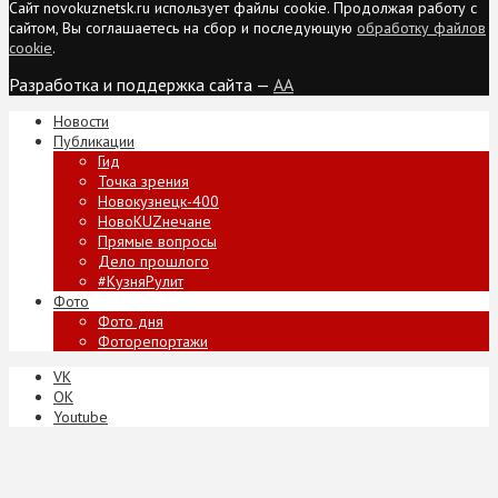
Сайт novokuznetsk.ru использует файлы cookie. Продолжая работу с
сайтом, Вы соглашаетесь на сбор и последующую
обработку файлов
cookie
.
Разработка и поддержка сайта —
AA
Новости
Публикации
Гид
Точка зрения
Новокузнецк-400
НовоKUZнечане
Прямые вопросы
Дело прошлого
#КузняРулит
Фото
Фото дня
Фоторепортажи
VK
ОК
Youtube