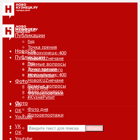
Новости
Публикации
Гид
Точка зрения
Новости
Новокузнецк-400
Публикации
НовоKUZнечане
Гид
Прямые вопросы
Точка зрения
Дело прошлого
Новокузнецк-400
#КузняРулит
НовоKUZнечане
Фото
Прямые вопросы
Фото дня
Дело прошлого
Фоторепортажи
#КузняРулит
Фото
VK
Фото дня
ОК
Фоторепортажи
Youtube
VK
Искать
ОК
Youtube