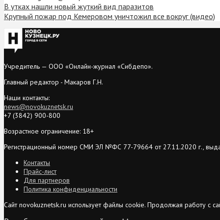
В утках нашли новый жуткий вид паразитов
Крупный пожар под Кемеровом уничтожил все вокруг (видео)
Учредитель — ООО «Онлайн-журнал «Сибдепо».
Главный редактор - Макаров Г.Н.
Наши контакты:
news@novokuznetsk.ru
+7 (3842) 900-800
Возрастное ограничение: 18+
Регистрационный номер СМИ ЭЛ №ФС 77-79664 от 27.11.2020 г., выд
Контакты
Прайс-лист
Для партнеров
Политика конфиденциальности
Сайт novokuznetsk.ru использует файлы cookie. Продолжая работу с 