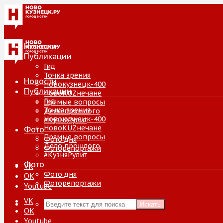
Новости
Публикации
Гид
Точка зрения
Новости
Новокузнецк-400
Публикации
НовоKUZнечане
Гид
Прямые вопросы
Точка зрения
Дело прошлого
Новокузнецк-400
#КузняРулит
НовоKUZнечане
Фото
Прямые вопросы
Фото дня
Дело прошлого
Фоторепортажи
#КузняРулит
Фото
VK
Фото дня
ОК
Фоторепортажи
Youtube
VK
Искать
ОК
Youtube