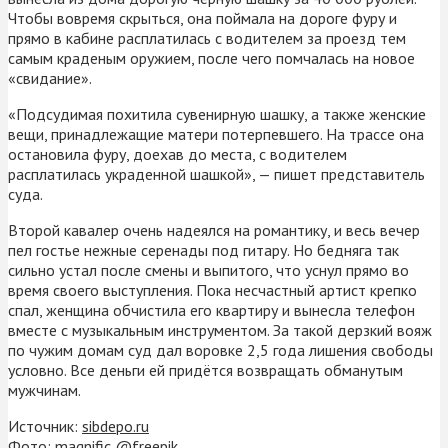
Чтобы вовремя скрыться, она поймала на дороге фуру и
прямо в кабине расплатилась с водителем за проезд тем
самым краденым оружием, после чего помчалась на новое
«свидание».
«Подсудимая похитила сувенирную шашку, а также женские
вещи, принадлежащие матери потерпевшего. На трассе она
остановила фуру, доехав до места, с водителем
расплатилась украденной шашкой», — пишет представитель
суда.
Второй кавалер очень надеялся на романтику, и весь вечер
пел гостье нежные серенады под гитару. Но бедняга так
сильно устал после смены и выпитого, что уснул прямо во
время своего выступления. Пока несчастный артист крепко
спал, женщина обчистила его квартиру и вынесла телефон
вместе с музыкальным инструментом. За такой дерзкий вояж
по чужим домам суд дал воровке 2,5 года лишения свободы
условно. Все деньги ей придётся возвращать обманутым
мужчинам.
Источник:
sibdepo.ru
Фото: magnific @freepik.