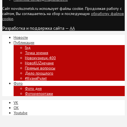
Сайт novokuznetsk.ru использует файлы cookie. Продолжая работу с
сайтом, Вы соглашаетесь на сбор и последующую
обработку файлов
cookie
.
Разработка и поддержка сайта —
AA
Новости
Публикации
Гид
Точка зрения
Новокузнецк-400
НовоKUZнечане
Прямые вопросы
Дело прошлого
#КузняРулит
Фото
Фото дня
Фоторепортажи
VK
ОК
Youtube