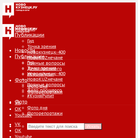
Новости
Публикации
Гид
Точка зрения
Новости
Новокузнецк-400
Публикации
НовоKUZнечане
Гид
Прямые вопросы
Точка зрения
Дело прошлого
Новокузнецк-400
#КузняРулит
НовоKUZнечане
Фото
Прямые вопросы
Фото дня
Дело прошлого
Фоторепортажи
#КузняРулит
Фото
VK
Фото дня
ОК
Фоторепортажи
Youtube
VK
Искать
ОК
Youtube